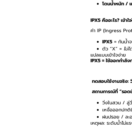
โดนน้ำหนัก / แ
IPX5
คืออะไร
?
เข้าใ
ค่า
IP (Ingress Pro
IPX5
=
กันน้ำ
ตัว “
X” =
ไม่ไ
แปลแบบเข้าใจง่าย
IPX5 =
ใช้ออกกำลังกา
ทดสอบใช้งานจริง: ว
สถานการณ์ที่ “รอดช
วิ่งในสวน / ลู่วิ
เหงื่อออกปกติ
ฝนปรอย / ละอ
เหตุผล: ระดับน้ำไม่แร