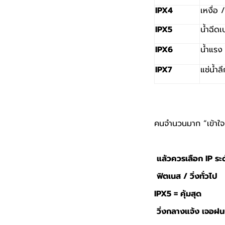
IPX4
เหงื่อ
IPX5
น้ำฉีด
IPX6
น้ำแรง
IPX7
แช่น้ำล
คนจำนวนมาก “เข้าใจผ
แล้วควรเลือก
IP
ระ
ฟิตเนส / วิ่งทั่วไป
IPX5 =
คุ้มสุด
วิ่งกลางแจ้ง เจอฝน