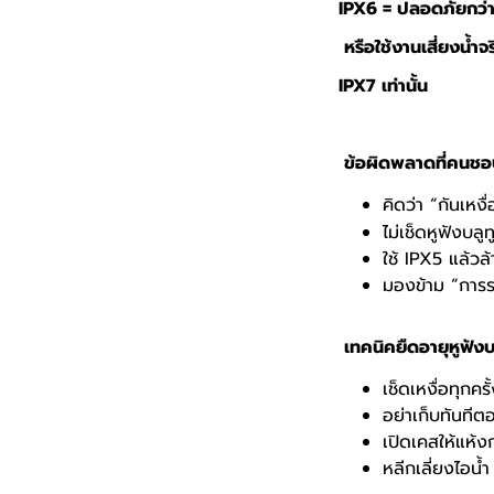
IPX6 =
ปลอดภัยกว่
หรือใช้งานเสี่ยงน้ำจ
IPX7
เท่านั้น
ข้อผิดพลาดที่คนช
คิดว่า “กันเหงื
ไม่เช็ดหูฟังบลู
ใช้
IPX5
แล้วล
มองข้าม “การ
เทคนิคยืดอายุหูฟังบ
เช็ดเหงื่อทุกครั
อย่าเก็บทันทีต
เปิดเคสให้แห้ง
หลีกเลี่ยงไอน้ำ