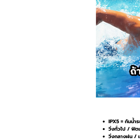
IPX5 =
กันน้ำ
วิ่งทั่วไป / ฟิ
วิ่งกลางฝน / 