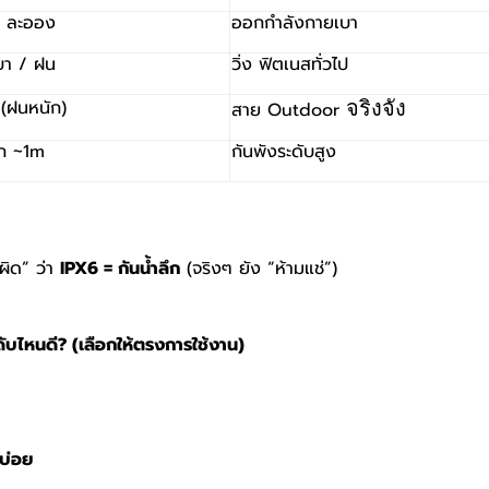
 / ละออง
ออกกำลังกายเบา
เบา / ฝน
วิ่ง ฟิตเนสทั่วไป
 (ฝนหนัก)
จริงจัง
สาย
Outdoor
ึก
~1m
กันพังระดับสูง
ิด” ว่า
IPX6 =
กันน้ำลึก
(
จริงๆ ยัง “ห้ามแช่”)
ดับไหนดี
? (
เลือกให้ตรงการใช้งาน)
บ่อย