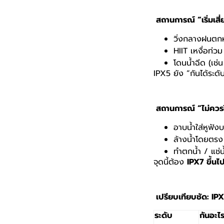
สถานการณ์ “เริ่มเสี
วิ่งกลางฝนตก
HIIT
เหงื่อท่วม
โดนน้ำฉีด (เช่น
IPX5
ยัง “กันได้ระด
สถานการณ์ “ไม่ควร
อาบน้ำใส่หูฟังบ
ล้างน้ำโดยตรง
ทำตกน้ำ / แช่น
จุดนี้ต้อง
IPX7
ขึ้นไป
เปรียบเทียบชัด:
IPX
ระดับ
กันอะไร