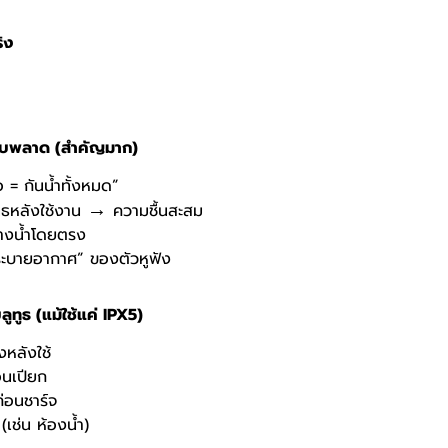
า
ริง
อบพลาด (สำคัญมาก)
่อ = กันน้ำทั้งหมด”
→
ทูธหลังใช้งาน
ความชื้นสะสม
้างน้ำโดยตรง
ระบายอากาศ” ของตัวหูฟัง
ลูทูธ (แม้ใช้แค่
IPX5)
้งหลังใช้
อนเปียก
ก่อนชาร์จ
 (เช่น ห้องน้ำ)