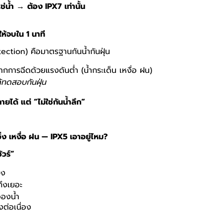
ช่น้ำ
→
ต้อง
IPX7
เท่านั้น
จให้จบใน
1
นาที
tection)
คือมาตรฐานกันน้ำกันฝุ่น
จากการฉีดด้วยแรงดันต่ำ (น้ำกระเด็น เหงื่อ ฝน)
ด้ทดสอบกันฝุ่น
ยได้ แต่ “ไม่ใช่กันน้ำลึก”
ิ่ง เหงื่อ ฝน —
IPX5
เอาอยู่ไหม
?
ัวร์”
่ง
ถึงเยอะ
องน้ำ
งต่อเนื่อง