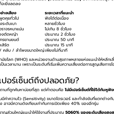
็จะยิ่งลดลง
อย่างเสียง
ระยะเวลาที่แนะนำ
ูดคุยทั่วไป
ฟังได้ต่อเนื่อง
งระดับเบา
หลายชั่วโมง
จราจรหนาแน่น
ไม่เกิน 8 ชั่วโมง
่องตัดหญ้า
ประมาณ 2 ชั่วโมง
ักรยานยนต์
ประมาณ 50 นาที
เสิร์ต
ประมาณ 15 นาที
 / คลับ / ลำโพงขนาดใหญ่
เพียงไม่กี่นาที
ามัยโลก (WHO) และหน่วยงานด้านสุขภาพหลายแห่งแนะนำให้หลีกเลี่ย
ป็นเวลานาน เพราะเป็นระดับที่เริ่มเพิ่มความเสี่ยงต่อการสูญเสียการได้
ี่เปอร์เซ็นต์ถึงปลอดภัย?
ำถามที่ถูกค้นหาบ่อยที่สุด แต่คำตอบคือ
ไม่มีเปอร์เซ็นต์ที่ใช้ได้กับหูฟั
ุ่นมีค่าความไว (Sensitivity) ขนาดไดรเวอร์ และกำลังขับที่แตกต่างกั
่ง อาจมีความดังเทียบเท่ากับการเปิดเพียง 40% ของอีกรุ่น
่ยวชาญส่วนใหญ่แนะนำให้ใช้งานที่ประมาณ
5060% ของระดับเสียงสูงส