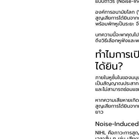
แบบถาวร (Noise-In
องค์การอนามัยโลก (W
สูญเสียการได้ยินจาก
พร้อมพักหูเป็นระยะ จึ
บทความนี้จะพาคุณไปร
ถึงวิธีเลือกหูฟังแล
ทำไมการเป
ได้ยิน?
ภายในหูชั้นในของมนุษ
เป็นสัญญาณประสาทส่ง
และไม่สามารถซ่อมแซ
หากความเสียหายเกิด
สูญเสียการได้ยินจาก
ยาว
Noise-Induced 
NIHL คือภาวะการสูญเส
เวลาสั้น ๆ เช่น เสีย