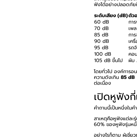
ฟังได้อย่างปลอดภัยก
ระดับเสียง (dB)
ตัว
60 dB
การพ
70 dB
เพล
85 dB
การ
90 dB
เครื
95 dB
รถจ
100 dB
คอน
105 dB ขึ้นไป
ผับ
โดยทั่วไป องค์การอน
ความดังเกิน
85 dB
เ
ต่อเนื่อง
เปิดหูฟังก
คำถามนี้เป็นหนึ่งในค
สาเหตุคือหูฟังแต่ละร
60% ของหูฟังรุ่นหนึ
อย่างไรก็ตาม ผู้เชี