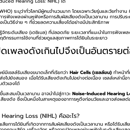
duced Hearing Loss: NIHL) ได้
HO) ระบุว่าทั่วโลกมีผู้คนจำนวนมาก โดยเฉพาะวัยรุ่นและวัยทำงาน ที
การฟังเพลงผ่านหูฟังหรือการสัมผัสเสียงดังเป็นเวลานาน การปรับระ
งเป็นวิธีง่าย ๆ ที่ช่วยลดความเสี่ยงได้อย่างมีประสิทธิภาพ
ู้จักระดับเสียง (เดซิเบล) ที่ปลอดภัย ระยะเวลาที่แนะนำในการฟัง
ะพฤติกรรมการใช้งานที่ช่วยดูแลสุขภาพการได้ยินในระยะยาว
ิดเพลงดังเกินไปจึงเป็นอันตรายต
ย์มีเซลล์รับเสียงขนาดเล็กที่เรียกว่า
Hair Cells (เซลล์ขน)
ทำหน้าที่
ไปยังสมอง เมื่อได้รับเสียงดังเกินไปอย่างต่อเนื่อง เซลล์เหล่านี้
มตัวเองได้
ขึ้นสะสมเป็นเวลานาน อาจนำไปสู่ภาวะ
Noise-Induced Hearing L
เสียงดัง ซึ่งเป็นหนึ่งในสาเหตุของอาการหูตึงก่อนวัยและอาจส่งผลต
Hearing Loss (NIHL) คืออะไร?
ียการได้ยินที่เกิดจากการสัมผัสเสียงดังเป็นเวลานาน หรือได้รับเสีย
งจากคอนเสิร์ต เครื่องจักร หรือการเปิดเพลงผ่านหูฟังในระดับเสียงสู