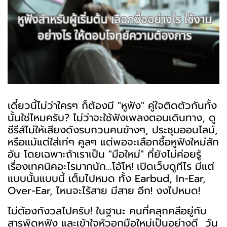
เดี๋ยวนี้ไม่ว่าใครๆ ก็ต้องมี "หูฟัง" คู่ใจติดตัวกันทั้ง
นั้นใช่ไหมครับ? ไม่ว่าจะใช้ฟังเพลงตอนเดินทาง, ดู
ซีรีส์ไม่ให้เสียงดังรบกวนคนข้างๆ, ประชุมออนไลน์,
หรือแม้แต่ใส่เท่ๆ คูลๆ แต่พอจะเลือกซื้อหูฟังใหม่สัก
อัน โดยเฉพาะถ้าเราเป็น "มือใหม่" ที่ยังไม่ค่อยรู้
เรื่องเทคนิคอะไรมากนัก...โอ้โห! เปิดเว็บดูทีไร มีแต่
แบบนั้นแบบนี้ เต็มไปหมด ทั้ง Earbud, In-Ear,
Over-Ear, ไหนจะไร้สาย มีสาย อีก! งงไปหมด!
ไม่ต้องกังวลไปครับ! ในฐานะ คนที่คลุกคลีอยู่กับ
สารพัดหูฟัง และเข้าใจหัวอกมือใหม่เป็นอย่างดี วัน