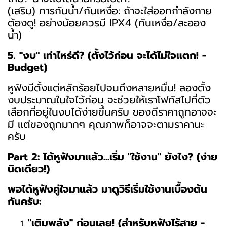
(เสริม) การกันน้ำ/กันเหงื่อ: ถ้าจะใส่ออกกำลังกาย
ต้องดู! อย่างน้อยควรมี IPX4 (กันเหงื่อ/ละออง
น้ำ)
5. "งบ" เท่าไหร่ดี? (ตั้งไว้ก่อน จะได้ไม่ใจแตก! -
Budget)
หูฟังมีตั้งแต่หลักร้อยไปจนถึงหลายหมื่น! ลองตั้ง
งบประมาณในใจไว้ก่อน จะช่วยให้เราโฟกัสไปที่ตัว
เลือกที่อยู่ในงบได้ง่ายขึ้นครับ ของดีราคาถูกอาจจะ
มี แต่ของถูกมากๆ คุณภาพก็อาจจะตามราคานะ
ครับ
Part 2: ได้หูฟังมาแล้ว...เริ่ม "ใช้งาน" ยังไง? (ง่าย
นิดเดียว!)
พอได้หูฟังคู่ใจมาแล้ว มาดูวิธีเริ่มใช้งานเบื้องต้น
กันครับ:
"เติมพลัง" ก่อนเลย! (สำหรับหูฟังไร้สาย -