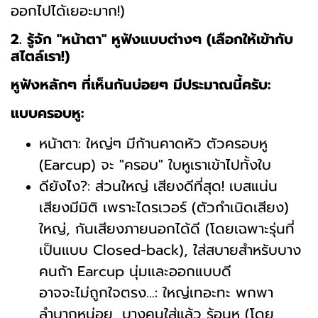
ออกไปได้เยอะมาก!)
2. รู้จัก "หน้าตา" หูฟังแบบต่างๆ (เลือกให้เข้ากับ
สไตล์เรา!)
หูฟังหลักๆ ที่เห็นกันบ่อยๆ มีประมาณนี้ครับ:
แบบครอบหู:
หน้าตา: ใหญ่ๆ มีก้านคาดหัว ตัวครอบหู
(Earcup) จะ "ครอบ" ใบหูเราเข้าไปทั้งใบ
ดียังไง?: ส่วนใหญ่ เสียงดีที่สุด! เบสแน่น
เสียงมีมิติ เพราะไดรเวอร์ (ตัวกำเนิดเสียง)
ใหญ่, กันเสียงภายนอกได้ดี (โดยเฉพาะรุ่นที่
เป็นแบบ Closed-back), ใส่สบายสำหรับบาง
คนถ้า Earcup นุ่มและออกแบบดี
อาจจะไม่ถูกใจตรง...: ใหญ่เทอะทะ พกพา
ลำบากหน่อย, บางคนใส่แล้ว ร้อนหู (โดย