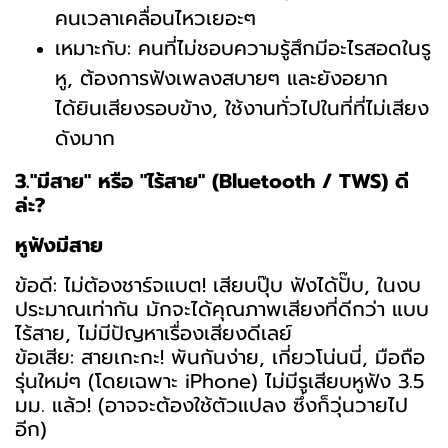
คนเวลาเคลื่อนไหวเยอะๆ
เหมาะกับ: คนที่ไม่ชอบความรู้สึกมีอะไรสอดในรู
หู, ต้องการฟังเพลงสบายๆ และยังอยาก
ได้ยินเสียงรอบข้าง, ใช้งานทั่วไปในที่ที่ไม่เสียง
ดังมาก
3."มีสาย" หรือ "ไร้สาย" (Bluetooth / TWS) ดี
ล่ะ?
หูฟังมีสาย
ข้อดี: ไม่ต้องชาร์จแบต! เสียบปุ๊บ ฟังได้ปั๊บ, ในงบ
ประมาณเท่ากัน มักจะได้คุณภาพเสียงที่ดีกว่า แบบ
ไร้สาย, ไม่มีปัญหาเรื่องเสียงดีเลย์
ข้อเสีย: สายเกะกะ! พันกันง่าย, เกี่ยวโน่นนี่, มือถือ
รุ่นใหม่ๆ (โดยเฉพาะ iPhone) ไม่มีรูเสียบหูฟัง 3.5
มม. แล้ว! (อาจจะต้องใช้ตัวแปลง ซึ่งก็วุ่นวายไป
อีก)