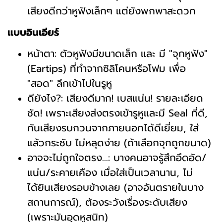
เสียงดีกว่าหูฟังเล็กๆ แต่ยังพกพาสะดวก
แบบอินเอียร์
หน้าตา: ตัวหูฟังมีขนาดเล็ก และ มี "จุกหูฟัง"
(Eartips) ที่ทำจากซิลิโคนหรือโฟม เพื่อ
"สอด" ลึกเข้าไปในรูหู
ดียังไง?: เสียงดีมาก! เบสแน่น! รายละเอียด
ชัด! เพราะเสียงส่งตรงเข้ารูหูและมี Seal ที่ดี,
กันเสียงรบกวนจากภายนอกได้ดีเยี่ยม, ใส่
แล้วกระชับ ไม่หลุดง่าย (ถ้าเลือกจุกถูกขนาด)
อาจจะไม่ถูกใจตรง...: บางคนอาจรู้สึกอึดอัด/
แน่น/ระคายเคือง เมื่อใส่เป็นเวลานาน, ไม่
ได้ยินเสียงรอบข้างเลย (อาจอันตรายในบาง
สถานการณ์), ต้องระวังเรื่องระดับเสียง
(เพราะมันอุดหูสนิท)