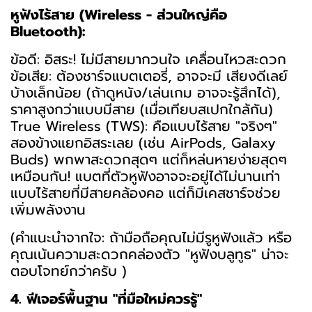
หูฟังไร้สาย (Wireless - ส่วนใหญ่คือ
Bluetooth):
ข้อดี: อิสระ! ไม่มีสายมากวนใจ เคลื่อนไหวสะดวก
ข้อเสีย: ต้องชาร์จแบตเตอรี่, อาจจะมี เสียงดีเลย์
บ้างเล็กน้อย (ถ้าดูหนัง/เล่นเกม อาจจะรู้สึกได้),
ราคาสูงกว่าแบบมีสาย (เมื่อเทียบสเปกใกล้กัน)
True Wireless (TWS): คือแบบไร้สาย "จริงๆ"
สองข้างแยกอิสระเลย (เช่น AirPods, Galaxy
Buds) พกพาสะดวกสุดๆ แต่ก็หล่นหายง่ายสุดๆ
เหมือนกัน! แบตที่ตัวหูฟังอาจจะอยู่ได้ไม่นานเท่า
แบบไร้สายที่มีสายคล้องคอ แต่ก็มีเคสชาร์จช่วย
เพิ่มพลังงาน
(คำแนะนำจากใจ: ถ้ามือถือคุณไม่มีรูหูฟังแล้ว หรือ
คุณเน้นความสะดวกคล่องตัว "หูฟังบลูทูธ" น่าจะ
ตอบโจทย์กว่าครับ )
4. ฟีเจอร์พื้นฐาน "ที่มือใหม่ควรรู้"