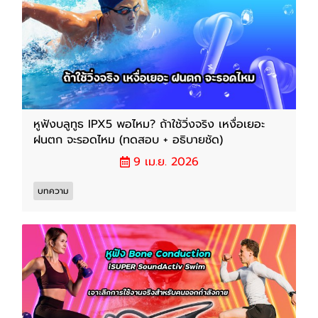
หูฟังบลูทูธ IPX5 พอไหม? ถ้าใช้วิ่งจริง เหงื่อเยอะ
ฝนตก จะรอดไหม (ทดสอบ + อธิบายชัด)
9 เม.ย. 2026
บทความ