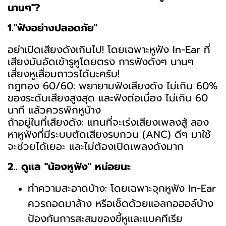
นานๆ"?
1."ฟังอย่างปลอดภัย"
อย่าเปิดเสียงดังเกินไป! โดยเฉพาะหูฟัง In-Ear ที่
เสียงมันอัดเข้ารูหูโดยตรง การฟังดังๆ นานๆ
เสี่ยงหูเสื่อมถาวรได้นะครับ!
กฎทอง 60/60: พยายามฟังเสียงดัง ไม่เกิน 60%
ของระดับเสียงสูงสุด และฟังต่อเนื่อง ไม่เกิน 60
นาที แล้วควรพักหูบ้าง
ถ้าอยู่ในที่เสียงดัง: แทนที่จะเร่งเสียงเพลงสู้ ลอง
หาหูฟังที่มีระบบตัดเสียงรบกวน (ANC) ดีๆ มาใช้
จะช่วยได้เยอะ และไม่ต้องเปิดเพลงดังมาก
2.. ดูแล "น้องหูฟัง" หน่อยนะ
ทำความสะอาดบ้าง: โดยเฉพาะจุกหูฟัง In-Ear
ควรถอดมาล้าง หรือเช็ดด้วยแอลกอฮอล์บ้าง
ป้องกันการสะสมของขี้หูและแบคทีเรีย