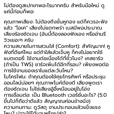
ไม่ต้องดูสเปกเทพอะไรมากครับ สำหรับมือใหม่ ดู
แค่นี้ก่อนก็พอ:
คุณภาพเสียง: ไม่ต้องถึงขั้นหูทอง แต่ก็ควรจะฟัง
แล้ว "โอเค" เสียงไม่แตกพร่า เบสมีพอประมาณ
เสียงร้องชัดเจน (อันนี้ต้องลองฟังเอง หรืออ่านรี
วิวเยอะๆ ครับ
ความสบายในการสวมใส่ (Comfort): สำคัญมาก! หู
ฟังที่ดีแค่ไหน แต่ถ้าใส่แล้วเจ็บหู ก็คงไม่อยากใช้
แบตเตอรี่: ใช้งานต่อเนื่องได้กี่ชั่วโมง? เคสชาร์จ
(ถ้าเป็น TWS) ชาร์จเพิ่มได้อีกกี่รอบ? เพียงพอต่อ
การใช้งานของเราในแต่ละวันไหม?
ไมโครโฟน: ถ้าคุณต้องใช้คุยโทรศัพท์ หรือประชุม
ออนไลน์บ่อยๆ คุณภาพไมค์ต้องดี เสียงพูดเรา
ต้องชัดเจน ไม่ใช่เสียงอู้อี้เหมือนอยู่ในโอ่ง
การเชื่อมต่อ: เป็น Bluetooth เวอร์ชั่นอะไร? (5.0
ขึ้นไปก็ถือว่าดีแล้ว สัญญาณค่อนข้างนิ่ง)
ความทนทาน: ดูวัสดุ งานประกอบแล้วแข็งแรง
ไหม? น่าจะใช้ได้นานหรือเปล่า?