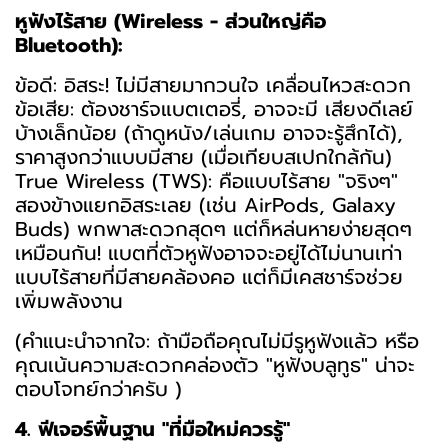
หูฟังไร้สาย (Wireless - ส่วนใหญ่คือ
Bluetooth):
ข้อดี: อิสระ! ไม่มีสายมากวนใจ เคลื่อนไหวสะดวก
ข้อเสีย: ต้องชาร์จแบตเตอรี่, อาจจะมี เสียงดีเลย์
บ้างเล็กน้อย (ถ้าดูหนัง/เล่นเกม อาจจะรู้สึกได้),
ราคาสูงกว่าแบบมีสาย (เมื่อเทียบสเปกใกล้กัน)
True Wireless (TWS): คือแบบไร้สาย "จริงๆ"
สองข้างแยกอิสระเลย (เช่น AirPods, Galaxy
Buds) พกพาสะดวกสุดๆ แต่ก็หล่นหายง่ายสุดๆ
เหมือนกัน! แบตที่ตัวหูฟังอาจจะอยู่ได้ไม่นานเท่า
แบบไร้สายที่มีสายคล้องคอ แต่ก็มีเคสชาร์จช่วย
เพิ่มพลังงาน
(คำแนะนำจากใจ: ถ้ามือถือคุณไม่มีรูหูฟังแล้ว หรือ
คุณเน้นความสะดวกคล่องตัว "หูฟังบลูทูธ" น่าจะ
ตอบโจทย์กว่าครับ )
4. ฟีเจอร์พื้นฐาน "ที่มือใหม่ควรรู้"