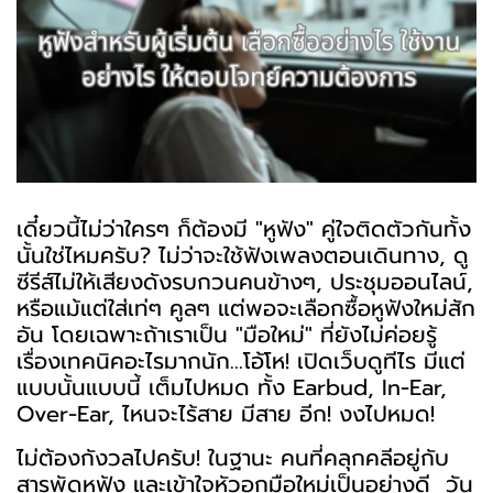
เดี๋ยวนี้ไม่ว่าใครๆ ก็ต้องมี "หูฟัง" คู่ใจติดตัวกันทั้ง
นั้นใช่ไหมครับ? ไม่ว่าจะใช้ฟังเพลงตอนเดินทาง, ดู
ซีรีส์ไม่ให้เสียงดังรบกวนคนข้างๆ, ประชุมออนไลน์,
หรือแม้แต่ใส่เท่ๆ คูลๆ แต่พอจะเลือกซื้อหูฟังใหม่สัก
อัน โดยเฉพาะถ้าเราเป็น "มือใหม่" ที่ยังไม่ค่อยรู้
เรื่องเทคนิคอะไรมากนัก...โอ้โห! เปิดเว็บดูทีไร มีแต่
แบบนั้นแบบนี้ เต็มไปหมด ทั้ง Earbud, In-Ear,
Over-Ear, ไหนจะไร้สาย มีสาย อีก! งงไปหมด!
ไม่ต้องกังวลไปครับ! ในฐานะ คนที่คลุกคลีอยู่กับ
สารพัดหูฟัง และเข้าใจหัวอกมือใหม่เป็นอย่างดี วัน