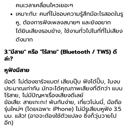
คนเวลาเคลื่อนไหวเยอะๆ
เหมาะกับ: คนที่ไม่ชอบความรู้สึกมีอะไรสอดในรู
หู, ต้องการฟังเพลงสบายๆ และยังอยาก
ได้ยินเสียงรอบข้าง, ใช้งานทั่วไปในที่ที่ไม่เสียง
ดังมาก
3."มีสาย" หรือ "ไร้สาย" (Bluetooth / TWS) ดี
ล่ะ?
หูฟังมีสาย
ข้อดี: ไม่ต้องชาร์จแบต! เสียบปุ๊บ ฟังได้ปั๊บ, ในงบ
ประมาณเท่ากัน มักจะได้คุณภาพเสียงที่ดีกว่า แบบ
ไร้สาย, ไม่มีปัญหาเรื่องเสียงดีเลย์
ข้อเสีย: สายเกะกะ! พันกันง่าย, เกี่ยวโน่นนี่, มือถือ
รุ่นใหม่ๆ (โดยเฉพาะ iPhone) ไม่มีรูเสียบหูฟัง 3.5
มม. แล้ว! (อาจจะต้องใช้ตัวแปลง ซึ่งก็วุ่นวายไป
อีก)