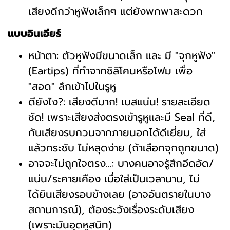
เสียงดีกว่าหูฟังเล็กๆ แต่ยังพกพาสะดวก
แบบอินเอียร์
หน้าตา: ตัวหูฟังมีขนาดเล็ก และ มี "จุกหูฟัง"
(Eartips) ที่ทำจากซิลิโคนหรือโฟม เพื่อ
"สอด" ลึกเข้าไปในรูหู
ดียังไง?: เสียงดีมาก! เบสแน่น! รายละเอียด
ชัด! เพราะเสียงส่งตรงเข้ารูหูและมี Seal ที่ดี,
กันเสียงรบกวนจากภายนอกได้ดีเยี่ยม, ใส่
แล้วกระชับ ไม่หลุดง่าย (ถ้าเลือกจุกถูกขนาด)
อาจจะไม่ถูกใจตรง...: บางคนอาจรู้สึกอึดอัด/
แน่น/ระคายเคือง เมื่อใส่เป็นเวลานาน, ไม่
ได้ยินเสียงรอบข้างเลย (อาจอันตรายในบาง
สถานการณ์), ต้องระวังเรื่องระดับเสียง
(เพราะมันอุดหูสนิท)