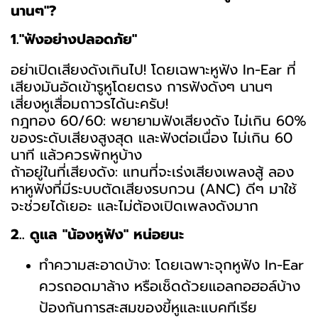
นานๆ"?
1."ฟังอย่างปลอดภัย"
อย่าเปิดเสียงดังเกินไป! โดยเฉพาะหูฟัง In-Ear ที่
เสียงมันอัดเข้ารูหูโดยตรง การฟังดังๆ นานๆ
เสี่ยงหูเสื่อมถาวรได้นะครับ!
กฎทอง 60/60: พยายามฟังเสียงดัง ไม่เกิน 60%
ของระดับเสียงสูงสุด และฟังต่อเนื่อง ไม่เกิน 60
นาที แล้วควรพักหูบ้าง
ถ้าอยู่ในที่เสียงดัง: แทนที่จะเร่งเสียงเพลงสู้ ลอง
หาหูฟังที่มีระบบตัดเสียงรบกวน (ANC) ดีๆ มาใช้
จะช่วยได้เยอะ และไม่ต้องเปิดเพลงดังมาก
2.. ดูแล "น้องหูฟัง" หน่อยนะ
ทำความสะอาดบ้าง: โดยเฉพาะจุกหูฟัง In-Ear
ควรถอดมาล้าง หรือเช็ดด้วยแอลกอฮอล์บ้าง
ป้องกันการสะสมของขี้หูและแบคทีเรีย