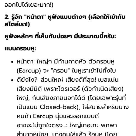
ออกไปได้เยอะมาก!)
2. รู้จัก "หน้าตา" หูฟังแบบต่างๆ (เลือกให้เข้ากับ
สไตล์เรา!)
หูฟังหลักๆ ที่เห็นกันบ่อยๆ มีประมาณนี้ครับ:
แบบครอบหู:
หน้าตา: ใหญ่ๆ มีก้านคาดหัว ตัวครอบหู
(Earcup) จะ "ครอบ" ใบหูเราเข้าไปทั้งใบ
ดียังไง?: ส่วนใหญ่ เสียงดีที่สุด! เบสแน่น
เสียงมีมิติ เพราะไดรเวอร์ (ตัวกำเนิดเสียง)
ใหญ่, กันเสียงภายนอกได้ดี (โดยเฉพาะรุ่นที่
เป็นแบบ Closed-back), ใส่สบายสำหรับบาง
คนถ้า Earcup นุ่มและออกแบบดี
อาจจะไม่ถูกใจตรง...: ใหญ่เทอะทะ พกพา
ลำบากหน่อย, บางคนใส่แล้ว ร้อนหู (โดย