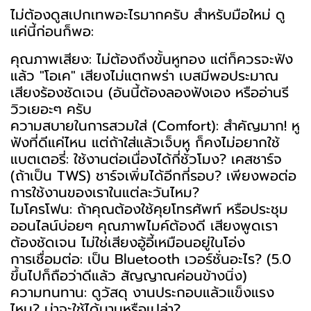
ไม่ต้องดูสเปกเทพอะไรมากครับ สำหรับมือใหม่ ดู
แค่นี้ก่อนก็พอ:
คุณภาพเสียง: ไม่ต้องถึงขั้นหูทอง แต่ก็ควรจะฟัง
แล้ว "โอเค" เสียงไม่แตกพร่า เบสมีพอประมาณ
เสียงร้องชัดเจน (อันนี้ต้องลองฟังเอง หรืออ่านรี
วิวเยอะๆ ครับ
ความสบายในการสวมใส่ (Comfort): สำคัญมาก! หู
ฟังที่ดีแค่ไหน แต่ถ้าใส่แล้วเจ็บหู ก็คงไม่อยากใช้
แบตเตอรี่: ใช้งานต่อเนื่องได้กี่ชั่วโมง? เคสชาร์จ
(ถ้าเป็น TWS) ชาร์จเพิ่มได้อีกกี่รอบ? เพียงพอต่อ
การใช้งานของเราในแต่ละวันไหม?
ไมโครโฟน: ถ้าคุณต้องใช้คุยโทรศัพท์ หรือประชุม
ออนไลน์บ่อยๆ คุณภาพไมค์ต้องดี เสียงพูดเรา
ต้องชัดเจน ไม่ใช่เสียงอู้อี้เหมือนอยู่ในโอ่ง
การเชื่อมต่อ: เป็น Bluetooth เวอร์ชั่นอะไร? (5.0
ขึ้นไปก็ถือว่าดีแล้ว สัญญาณค่อนข้างนิ่ง)
ความทนทาน: ดูวัสดุ งานประกอบแล้วแข็งแรง
ไหม? น่าจะใช้ได้นานหรือเปล่า?