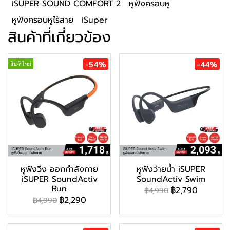
iSUPER SOUND COMFORT 2
หูฟังครอบหู
หูฟังครอบหูไร้สาย
iSuper
สินค้าที่เกี่ยวข้อง
-54%
-44%
สินค้าใหม่
หูฟังวิ่ง ออกกำลังกาย
หูฟังว่ายน้ำ iSUPER
iSUPER SoundActiv
SoundActiv Swim
Run
฿2,790
฿4,990
฿2,290
฿4,990