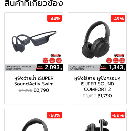
สินค้าที่เกี่ยวข้อง
-44%
-49%
หูฟังว่ายน้ำ iSUPER
หูฟังไร้สาย หูฟังครอบหู
SoundActiv Swim
iSUPER SOUND
COMFORT 2
฿2,790
฿4,990
฿1,790
฿3,490
-60%
-56%