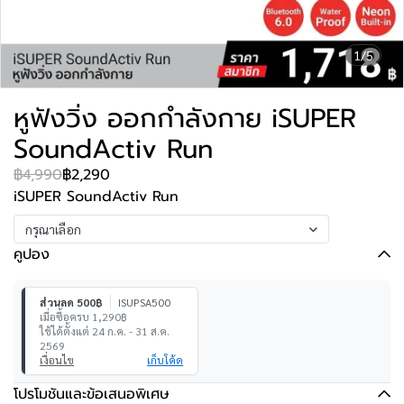
1/5
หูฟังวิ่ง ออกกำลังกาย iSUPER
SoundActiv Run
฿4,990
฿2,290
iSUPER SoundActiv Run
กรุณาเลือก
คูปอง
ส่วนลด 500฿
ISUPSA500
เมื่อซื้อครบ 1,290฿
ใช้ได้ตั้งแต่ 24 ก.ค. - 31 ส.ค.
2569
เงื่อนไข
เก็บโค้ด
โปรโมชันและข้อเสนอพิเศษ