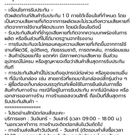
----------------------------------------
-️ เงื่อนไขการรับประกัน -️
ตัวผลิตภัณฑ์สินค้ารับประกัน 1 ปี ภายใต้เงื่อนไขที่กำหนด โดย
เป็นความเสียหายที่เกิดจากการผลิตและไม่รวมถึงความเสียหายที่
เกิดจากการใช้งานที่ผิดประเภท โดยมีเงื่อนไขดังนี้
- รับประกันสินค้าที่ชำรุดเสียหายที่เกิดจากความบกพร่องในการ
ผลิต หรือชิ้นส่วนที่ไม่ได้มาตรฐานจากโรงงาน
- การรับประกันจะไม่ครอบคลุมความเสียหายที่เกิดขึ้นจากการใช้
งานที่ผิดวิธี, อุบัติเหตุ, ภัยธรรมชาติ, การตกหล่น, การซ่อมแซม
- สินค้ามีรอยแก้ไข แตกหัก มีสภาพความเสียหาย ชิ้นส่วน
อุปกรณ์ไม่ครบ หรือสูญหายจะถือว่าสินค้าสิ้นสุดการรับประกัน
ทันที
- การประกันสินค้านี้ไม่รวมถึงอุปกรณ์ต่อพ่วง หรือของแถมอื่น
ๆ ที่มีมาในกล่อง เช่น สายชาร์จที่แถมมาในกล่องปลั๊กรุ่นต่าง ๆ
-️ ผู้ซื้อต้องเก็บกล่องบรรจุภัณฑ์เพื่อใช้ในการยืนยันในการซื้อ
สินค้ากับทางร้าน กรณีที่อยู่ในการรับประกัน หากไม่มีกล่อง หรือ
เอกสารของทางร้าน ทางร้านขอสงวนสิทธิ์ ถือเป็นที่สิ้นสุดการ
รับประกันสินค้า -️
===============
-️ โปรดอ่านสักนิดก่อนสั่งนะคะ-️
บริการแชท : วันจันทร์ - วันเสาร์ (เวลา 09.00 - 18.00 น.)
*นอกเวลาทำการ ทางร้านจะติดต่อกลับในวันถัดไป
- ทางร้านส่งสินค้าวันจันทร์ - วันเสาร์ (ตัดรอบคำสั่งซื้อเวลา