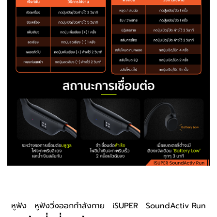
หูฟัง
หูฟังวิ่งออกกำลังกาย
iSUPER
SoundActiv Run