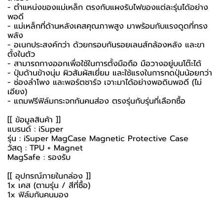
- ตำแหน่งของแม่เหล็ก ตรงกับแผงรับไฟของแต่ละรุ่นได้อย่าง
พอดี
- แม่เหล็กที่ด้านหลังเคสคุณภาพสูง มาพร้อมกับแรงดูดที่ทรง
พลัง
- อเนกประสงค์กว่า ด้วยกรอบกันรอยเลนส์กล้องหลัง และขา
ตั้งในตัว
- สามารถกางออกเพื่อใช้ในการตั้งมือถือ มือวางอยู่บนโต๊ะได้
- ปุ่มด้านข้างนุ่ม ผิวสัมผัสเยี่ยม และใช้แรงในการกดปุ่มน้อยกว่า
- ช่องลำโพง และพอร์ตชาร์จ เจาะมาได้อย่างพอดิบพอดี (ไม่
เอียง)
- แถมฟรีฟิล์มกระจกกันคนส่อง ตรงรุ่นกับรุ่นที่เลือกซื้อ
[[ ข้อมูลสินค้า ]]
แบรนด์ : iSuper
รุ่น : iSuper MagCase Magnetic Protective Case
วัสดุ : TPU + Magnet
MagSafe : รองรับ
[[ อุปกรณ์ภายในกล่อง ]]
1x เคส (ตามรุ่น / สีที่ซื้อ)
1x ฟิล์มกันคนมอง