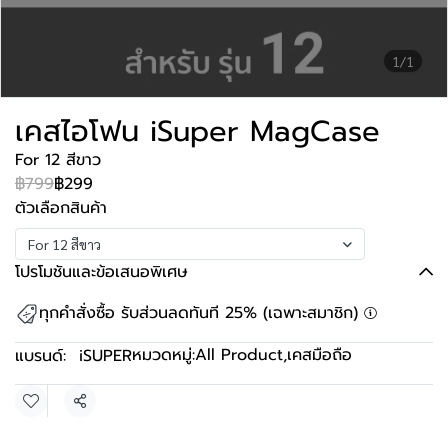
1/1
เคสไอโฟน iSuper MagCase
For 12 สีขาว
฿799
฿299
ตัวเลือกสินค้า
For 12 สีขาว
โปรโมชันและข้อเสนอพิเศษ
ทุกคำสั่งซื้อ รับส่วนลดทันที 25% (เฉพาะสมาชิก)
หมวดหมู่:
All Product
,
เคสมือถือ
แบรนด์:
iSUPER
แชร์