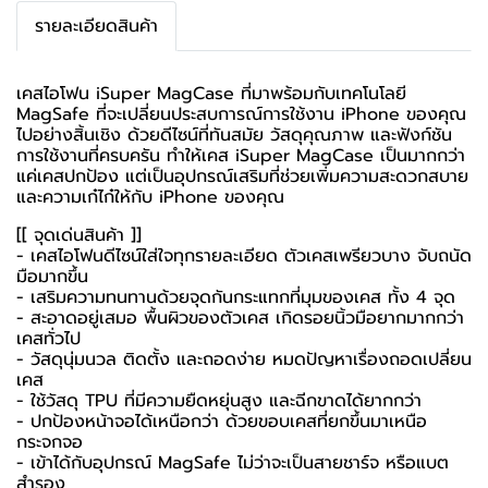
รายละเอียดสินค้า
เคสไอโฟน iSuper MagCase ที่มาพร้อมกับเทคโนโลยี
MagSafe ที่จะเปลี่ยนประสบการณ์การใช้งาน iPhone ของคุณ
ไปอย่างสิ้นเชิง ด้วยดีไซน์ที่ทันสมัย วัสดุคุณภาพ และฟังก์ชัน
การใช้งานที่ครบครัน ทำให้เคส iSuper MagCase เป็นมากกว่า
แค่เคสปกป้อง แต่เป็นอุปกรณ์เสริมที่ช่วยเพิ่มความสะดวกสบาย
และความเก๋ไก๋ให้กับ iPhone ของคุณ
[[ จุดเด่นสินค้า ]]
-
เคสไอโฟน
ดีไซน์ใส่ใจทุกรายละเอียด ตัวเคสเพรียวบาง จับถนัด
มือมากขึ้น
- เสริมความทนทานด้วยจุดกันกระแทกที่มุมของเคส ทั้ง 4 จุด
- สะอาดอยู่เสมอ พื้นผิวของตัวเคส เกิดรอยนิ้วมือยากมากกว่า
เคสทั่วไป
- วัสดุนุ่มนวล ติดตั้ง และถอดง่าย หมดปัญหาเรื่องถอดเปลี่ยน
เคส
- ใช้วัสดุ TPU ที่มีความยืดหยุ่นสูง และฉีกขาดได้ยากกว่า
- ปกป้องหน้าจอได้เหนือกว่า ด้วยขอบเคสที่ยกขึ้นมาเหนือ
กระจกจอ
- เข้าได้กับอุปกรณ์ MagSafe ไม่ว่าจะเป็นสายชาร์จ หรือแบต
สำรอง