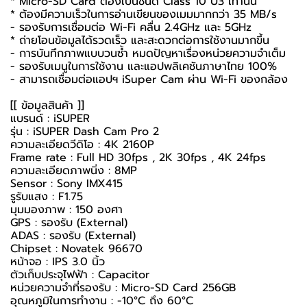
* Micro-SD Card ต้องเป็นชนิด Class 10 U3 เท่านั้น
* ต้องมีความเร็วในการอ่านเขียนของเมมมากกว่า 35 MB/s
- รองรับการเชื่อมต่อ Wi-Fi คลื่น 2.4GHz และ 5GHz
* ถ่ายโอนข้อมูลได้รวดเร็ว และสะดวกต่อการใช้งานมากขึ้น
- การบันทึกภาพแบบวนซ้ำ หมดปัญหาเรื่องหน่วยความจำเต็ม
- รองรับเมนูในการใช้งาน และแอปพลิเคชันภาษาไทย 100%
- สามารถเชื่อมต่อแอปฯ iSuper Cam ผ่าน Wi-Fi ของกล้อง
[[ ข้อมูลสินค้า ]]
แบรนด์ : iSUPER
รุ่น : iSUPER Dash Cam Pro 2
ความละเอียดวีดิโอ : 4K 2160P
Frame rate : Full HD 30fps , 2K 30fps , 4K 24fps
ความละเอียดภาพนิ่ง : 8MP
Sensor : Sony IMX415
รูรับแสง : F1.75
มุมมองภาพ : 150 องศา
GPS : รองรับ (External)
ADAS : รองรับ (External)
Chipset : Novatek 96670
หน้าจอ : IPS 3.0 นิ้ว
ตัวเก็บประจุไฟฟ้า : Capacitor
หน่วยความจำที่รองรับ : Micro-SD Card 256GB
อุณหภูมิในการทำงาน : -10°C ถึง 60°C