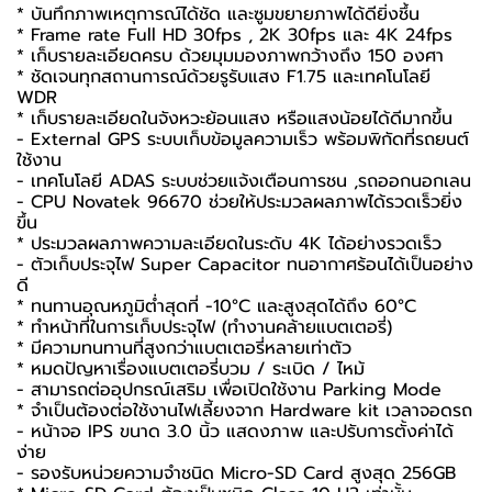
* บันทึกภาพเหตุการณ์ได้ชัด และซูมขยายภาพได้ดียิ่งชึ้น
* Frame rate Full HD 30fps , 2K 30fps และ 4K 24fps
* เก็บรายละเอียดครบ ด้วยมุมมองภาพกว้างถึง 150 องศา
* ชัดเจนทุกสถานการณ์ด้วยรูรับแสง F1.75 และเทคโนโลยี
WDR
* เก็บรายละเอียดในจังหวะย้อนแสง หรือแสงน้อยได้ดีมากขึ้น
- External GPS ระบบเก็บข้อมูลความเร็ว พร้อมพิกัดที่รถยนต์
ใช้งาน
- เทคโนโลยี ADAS ระบบช่วยแจ้งเตือนการชน ,รถออกนอกเลน
- CPU Novatek 96670 ช่วยให้ประมวลผลภาพได้รวดเร็วยิ่ง
ขึ้น
* ประมวลผลภาพความละเอียดในระดับ 4K ได้อย่างรวดเร็ว
- ตัวเก็บประจุไฟ Super Capacitor ทนอากาศร้อนได้เป็นอย่าง
ดี
* ทนทานอุณหภูมิต่ำสุดที่ -10°C และสูงสุดได้ถึง 60°C
* ทำหน้าที่ในการเก็บประจุไฟ (ทำงานคล้ายแบตเตอรี่)
* มีความทนทานที่สูงกว่าแบตเตอรี่หลายเท่าตัว
* หมดปัญหาเรื่องแบตเตอรี่บวม / ระเบิด / ไหม้
- สามารถต่ออุปกรณ์เสริม เพื่อเปิดใช้งาน Parking Mode
* จำเป็นต้องต่อใช้งานไฟเลี้ยงจาก Hardware kit เวลาจอดรถ
- หน้าจอ IPS ขนาด 3.0 นิ้ว แสดงภาพ และปรับการตั้งค่าได้
ง่าย
- รองรับหน่วยความจำชนิด Micro-SD Card สูงสุด 256GB