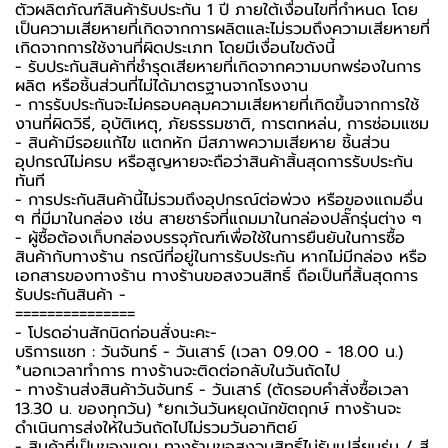
ตัวผลิตภัณฑ์สินค้ารับประกัน 1 ปี ภายใต้เงื่อนไขที่กำหนด โดย
เป็นความเสียหายที่เกิดจากการผลิตและไม่รวมถึงความเสียหายที่
เกิดจากการใช้งานที่ผิดประเภท โดยมีเงื่อนไขดังนี้
- รับประกันสินค้าที่ชำรุดเสียหายที่เกิดจากความบกพร่องในการ
ผลิต หรือชิ้นส่วนที่ไม่ได้มาตรฐานจากโรงงาน
- การรับประกันจะไม่ครอบคลุมความเสียหายที่เกิดขึ้นจากการใช้
งานที่ผิดวิธี, อุบัติเหตุ, ภัยธรรมชาติ, การตกหล่น, การซ่อมแซม
- สินค้ามีรอยแก้ไข แตกหัก มีสภาพความเสียหาย ชิ้นส่วน
อุปกรณ์ไม่ครบ หรือสูญหายจะถือว่าสินค้าสิ้นสุดการรับประกัน
ทันที
- การประกันสินค้านี้ไม่รวมถึงอุปกรณ์ต่อพ่วง หรือของแถมอื่น
ๆ ที่มีมาในกล่อง เช่น สายชาร์จที่แถมมาในกล่องปลั๊กรุ่นต่าง ๆ
-️ ผู้ซื้อต้องเก็บกล่องบรรจุภัณฑ์เพื่อใช้ในการยืนยันในการซื้อ
สินค้ากับทางร้าน กรณีที่อยู่ในการรับประกัน หากไม่มีกล่อง หรือ
เอกสารของทางร้าน ทางร้านขอสงวนสิทธิ์ ถือเป็นที่สิ้นสุดการ
รับประกันสินค้า -️
===============
-️ โปรดอ่านสักนิดก่อนสั่งนะคะ-️
บริการแชท : วันจันทร์ - วันเสาร์ (เวลา 09.00 - 18.00 น.)
*นอกเวลาทำการ ทางร้านจะติดต่อกลับในวันถัดไป
- ทางร้านส่งสินค้าวันจันทร์ - วันเสาร์ (ตัดรอบคำสั่งซื้อเวลา
13.30 น. ของทุกวัน) *ยกเว้นวันหยุดนักขัตฤกษ์ ทางร้านจะ
ดำเนินการส่งให้ในวันถัดไปไม่รวมวันอาทิตย์
- สินค้าที่เป็นของแถม ทางร้านขอสงวนสิทธิ์ไม่รับเปลี่ยนรุ่น / สี