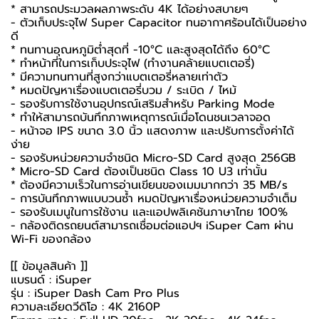
* สามารถประมวลผลภาพระดับ 4K ได้อย่างสบายๆ
- ตัวเก็บประจุไฟ Super Capacitor ทนอากาศร้อนได้เป็นอย่าง
ดี
* ทนทานอุณหภูมิต่ำสุดที่ -10°C และสูงสุดได้ถึง 60°C
* ทำหน้าที่ในการเก็บประจุไฟ (ทำงานคล้ายแบตเตอรี่)
* มีความทนทานที่สูงกว่าแบตเตอรี่หลายเท่าตัว
* หมดปัญหาเรื่องแบตเตอรี่บวม / ระเบิด / ไหม้
- รองรับการใช้งานอุปกรณ์เสริมสำหรับ Parking Mode
* ทำให้สามารถบันทึกภาพเหตุการณ์เมื่อโดนชนเวลาจอด
- หน้าจอ IPS ขนาด 3.0 นิ้ว แสดงภาพ และปรับการตั้งค่าได้
ง่าย
- รองรับหน่วยความจำชนิด Micro-SD Card สูงสุด 256GB
* Micro-SD Card ต้องเป็นชนิด Class 10 U3 เท่านั้น
* ต้องมีความเร็วในการอ่านเขียนของเมมมากกว่า 35 MB/s
- การบันทึกภาพแบบวนซ้ำ หมดปัญหาเรื่องหน่วยความจำเต็ม
- รองรับเมนูในการใช้งาน และแอปพลิเคชันภาษาไทย 100%
-
กล้องติดรถยนต์
สามารถเชื่อมต่อแอปฯ iSuper Cam ผ่าน
Wi-Fi ของกล้อง
[[ ข้อมูลสินค้า ]]
แบรนด์ : iSuper
รุ่น : iSuper Dash Cam Pro Plus
ความละเอียดวีดิโอ : 4K 2160P