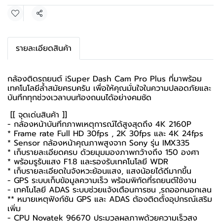
แชร์
รายละเอียดสินค้า
กล้องติดรถยนต์ iSuper Dash Cam Pro Plus ที่มาพร้อม
เทคโนโลยีล้ำสมัยครบครัน เพื่อให้คุณมั่นใจในความปลอดภัยและ
บันทึกทุกช่วงเวลาบนท้องถนนได้อย่างคมชัด
[[ จุดเด่นสินค้า ]]
- กล้องหน้าบันทึกภาพเหตุการณ์ได้สูงสุดถึง 4K 2160P
* Frame rate Full HD 30fps , 2K 30fps และ 4K 24fps
* Sensor กล้องหน้าคุณภาพสูงจาก Sony รุ่น IMX335
* เก็บรายละเอียดครบ ด้วยมุมมองภาพกว้างถึง 150 องศา
* พร้อมรูรับแสง F1.8 และรองรับเทคโนโลยี WDR
* เก็บรายละเอียดในจังหวะย้อนแสง, แสงน้อยได้ดีมากขึ้น
- GPS ระบบเก็บข้อมูลความเร็ว พร้อมพิกัดที่รถยนต์ใช้งาน
- เทคโนโลยี ADAS ระบบช่วยแจ้งเตือนการชน ,รถออกนอกเลน
** หมายเหตุฟังก์ชัน GPS และ ADAS ต้องติดตั้งอุปกรณ์เสริม
เพิ่ม
- CPU Novatek 96670 ประมวลผลภาพด้วยความเร็วสูง