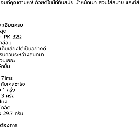
ที่คุณตามหา! ด้วยดีไซน์ที่ทันสมัย น้ำหนักเบา สวมใส่สบาย และที่สำ
ละเอียดครบ
่สุด
 + PK 32Ω
มกล่อม
ก็บเสียงได้เป็นอย่างดี
งรบกวนระหว่างสนทนา
บกวนเยอะ
กขั้น
e 71ms
วมกับเคสชาร์จ
 1 ครั้ง
3 ครั้ง
วโมง
ึดอัด
จ 29.7 กรัม
่ต้องการ