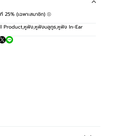
ันที 25% (เฉพาะสมาชิก)
ll Product
,
หูฟัง
,
หูฟังบลูทูธ
,
หูฟัง In-Ear