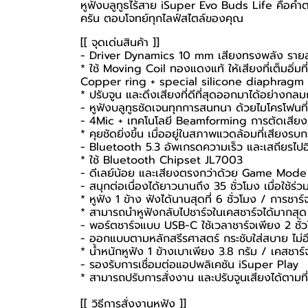
หูฟังบลูทูธไร้สาย iSuper Evo Buds Life คือคำตอบ
ครัน ตอบโจทย์ทุกไลฟ์สไตล์ของคุณ
[[ จุดเด่นสินค้า ]]
- Driver Dynamics 10 mm เสียงทรงพลัง ราย
* ใช้ Moving Coil ทองแดงแท้ ให้เสียงที่เต็มอิ่มที
Copper ring + special silicone diaphragm
* ปรับจูน และดึงเสียงที่ดีที่สุดออกมาได้อย่างกล
-
หูฟังบลูทูธ
ชัดเจนทุกการสนทนา ด้วยไมโครโฟนที่เ
- 4Mic + เทคโนโลยี Beamforming การตัดเสีย
* คุยชัดยิ่งขึ้น เมื่ออยู่ในสภาพแวดล้อมที่เสียงร
- Bluetooth 5.3 อัพเกรดความเร็ว และเสถียรไปอี
* ใช้ Bluetooth Chipset JL7003
- ดีเลย์น้อย และเสียงตรงกว่าด้วย Game Mod
- สนุกต่อเนื่องได้ยาวนานถึง 35 ชั่วโมง เมื่อใช้ร่
* หูฟัง 1 ข้าง ฟังได้นานสุดที่ 6 ชั่วโมง / การชาร์จ
* สามารถนำหูฟังกลับไปชาร์จในเคสชาร์จได้มากสุด 
- พอร์ตชาร์จแบบ USB-C ใช้เวลาชาร์จเพียง 2 ชั่
- ออกแบบตามหลักสรีรศาสตร์ กระชับใส่สบาย ไม่อ
* น้ำหนักหูฟัง 1 ข้างเบาเพียง 3.8 กรัม / เคสชาร์
- รองรับการเชื่อมต่อแอปพลิเคชัน iSuper Play
* สามารถปรับการสั่งงาน และปรับจูนเสียงได้ตามที
[[ วิธีการสั่งงานหูฟัง ]]