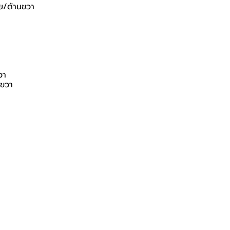
าย/ด้านขวา
วา
นขวา