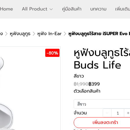
Home
All Product
คู่มือสินค้า
บทความ
เพิ่มเต
ัง
หูฟังบลูทูธ
หูฟัง In-Ear
หูฟังบลูทูธไร้สาย iSUPER Evo
หูฟังบลูทูธ
-80%
Buds Life
สีขาว
฿1,990
฿399
ตัวเลือกสินค้า
สีขาว
จำนวน
เพิ่มลงตะกร้า