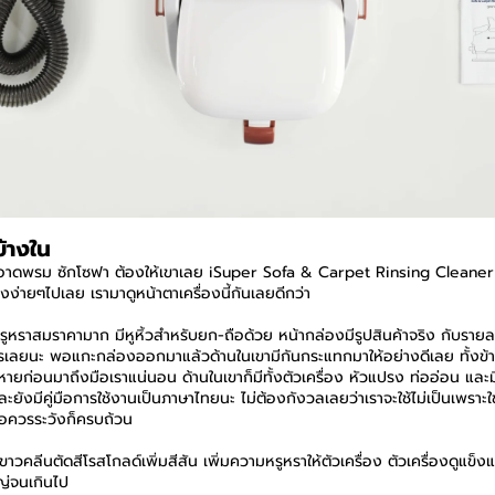
้างใน
อาดพรม ซักโซฟา ต้องให้เขาเลย iSuper Sofa & Carpet Rinsing Cleaner รุ
องง่ายๆไปเลย เรามาดูหน้าตาเครื่องนี้กันเลยดีกว่า
ูหราสมราคามาก มีหูหิ้วสำหรับยก-ถือด้วย หน้ากล่องมีรูปสินค้าจริง กับรายละ
เลยนะ พอแกะกล่องออกมาแล้วด้านในเขามีกันกระแทกมาให้อย่างดีเลย ทั้งข้าง
ยหายก่อนมาถึงมือเราแน่นอน ด้านในเขาก็มีทั้งตัวเครื่อง หัวแปรง ท่ออ่อน และมี
งมีคู่มือการใช้งานเป็นภาษาไทยนะ ไม่ต้องกังวลเลยว่าเราจะใช้ไม่เป็นเพราะใช้ค
อควรระวังก็ครบถ้วน
ขาวคลีนตัดสีโรสโกลด์เพิ่มสีสัน เพิ่มความหรูหราให้ตัวเครื่อง ตัวเครื่องดูแข็
หญ่จนเกินไป