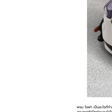
พรม โซฟา เป็นอะไรที่ทำ
สามารถซักโซฟาเบาะผ้าไ