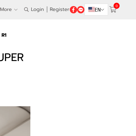
0
More
Login
Register
EN
 R1
SUPER