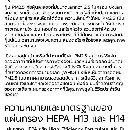
ฝุ่น PM2.5 คือฝุ่นละอองที่มีขนาดเล็กกว่า 2.5 ไมครอน ซึ่งเล็ก
จนสามารถเล็ดลอดเข้าสู่ระบบทางเดินหายใจลึกถึงปอด และบาง
ครั้งยังเข้าสู่กระแสเลือดได้ด้วย ความเล็กนี้ทำให้ฝุ่น PM2.5 เป็น
อันตรายต่อสุขภาพอย่างมาก เพราะมันสามารถกระตุ้นให้เกิดโรค
ทางเดินหายใจ เช่น หอบหืด และโรคหัวใจ รวมถึงทำให้ระบบ
ภูมิคุ้มกันอ่อนแอลง โดยเฉพาะในพื้นที่ที่มีฝุ่นหนาแน่น การสัมผัส
ฝุ่นนี้เป็นเวลานานยิ่งเพิ่มความเสี่ยงต่อโรคเรื้อรังและลดคุณภาพ
ชีวิตอย่างชัดเจน
เมื่อคุณอยู่ในบ้านหรือที่ทำงานที่มีฝุ่น PM2.5 สูง การใช้แผ่น
กรองอากาศที่มีประสิทธิภาพสูงจึงเป็นวิธีหนึ่งที่ช่วยลดปริมาณ
ฝุ่นในอากาศภายในอาคารได้อย่างมีประสิทธิผล นอกจากนี้ การ
ศึกษาจากองค์การอนามัยโลก (WHO) ยังชี้ให้เห็นว่าการลดฝุ่น
PM2.5 ในอากาศสามารถช่วยลดอัตราการเสียชีวิตจากโรคทาง
เดินหายใจและโรคหัวใจได้อย่างชัดเจน ซึ่งยิ่งเน้นย้ำความสำคัญ
ของการเลือกแผ่นกรองอากาศที่มีคุณภาพสูงในชีวิตประจำวัน
ของเรา
ความหมายและมาตรฐานของ
แผ่นกรอง HEPA H13 และ H14
แผ่นกรอง HEPA หรือ High-Efficiency Particulate Air เป็น