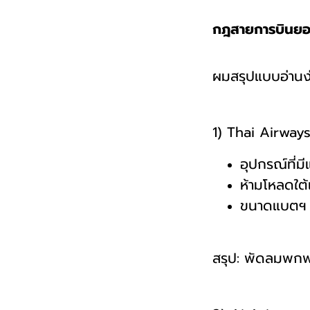
กฎสายการบินยอด
ผมสรุปแบบอ่านง่
1) Thai Airways
อุปกรณ์ที่ม
ห้ามโหลดใต้
ขนาดแบตฯ 
สรุป: พัดลมพกพ