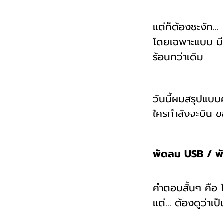
แต่ก็ต้องชะงัก… เ
โดยเฉพาะแบบ มีแ
ร้อนกว่าเดิม
วันนี้ผมสรุปแบบ
ใครกำลังจะบิน ข
พัดลม USB / พัด
คำตอบสั้นๆ คือ ไ
แต่… ต้องดูว่าเ