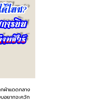
ตากผ้าแดดกลาง
 แบบอยากจะควัก