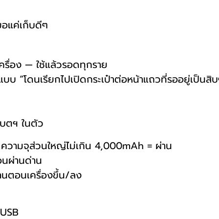
ขอแค่เก็บดีๆ
นเครื่อง — ใช้แล้วรอดทุกราย
หตุแบบ “โดนเรียกไปเปิดกระเป๋าต่อหน้าแถวที่รออยู่เป็นส
แบตฯ ในตัว
ความจุส่วนใหญ่ไม่เกิน 4,000mAh = ผ่าน
่อนผ่านด่าน
งานตอนเครื่องขึ้น/ลง
ม USB