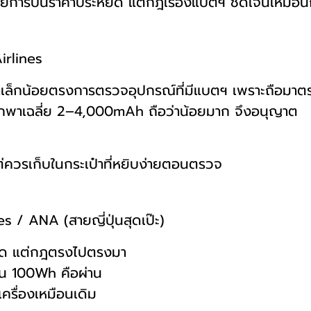
สายการบินราคาประหยัด แต่กฎเรื่องแบตฯ ชัดเจนเหมือนก
irlines
าเล็กน้อยตรงการตรวจอุปกรณ์ที่มีแบตฯ เพราะถือมาต
พาเฉลี่ย 2–4,000mAh ถือว่าน้อยมาก จึงอนุญาต
ต่ควรเก็บในกระเป๋าที่หยิบง่ายตอนตรวจ
s / ANA (สายญี่ปุ่นสุดเป๊ะ)
ยด แต่กฎตรงไปตรงมา
กิน 100Wh คือผ่าน
เครื่องเหมือนเดิม