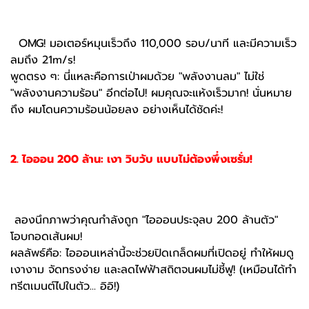
OMG! มอเตอร์หมุนเร็วถึง 110,000 รอบ/นาที และมีความเร็ว
ลมถึง 21m/s!
พูดตรง ๆ: นี่แหละคือการเป่าผมด้วย "พลังงานลม" ไม่ใช่
"พลังงานความร้อน" อีกต่อไป! ผมคุณจะแห้งเร็วมาก! นั่นหมาย
ถึง ผมโดนความร้อนน้อยลง อย่างเห็นได้ชัดค่ะ!
2. ไอออน 200 ล้าน: เงา วิบวับ แบบไม่ต้องพึ่งเซรั่ม!
ลองนึกภาพว่าคุณกำลังถูก "ไอออนประจุลบ 200 ล้านตัว"
โอบกอดเส้นผม!
ผลลัพธ์คือ: ไอออนเหล่านี้จะช่วยปิดเกล็ดผมที่เปิดอยู่ ทำให้ผมดู
เงางาม จัดทรงง่าย และลดไฟฟ้าสถิตจนผมไม่ชี้ฟู! (เหมือนได้ทำ
ทรีตเมนต์ไปในตัว... อิอิ!)