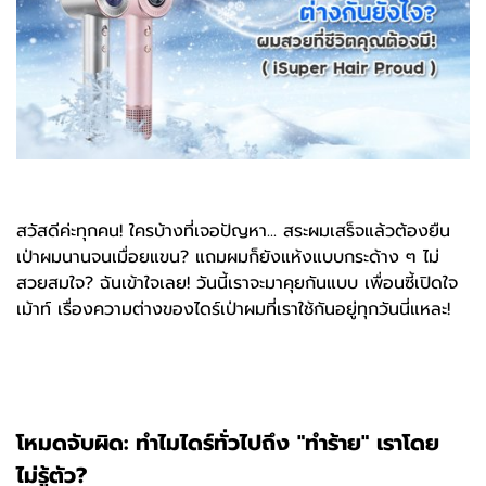
สวัสดีค่ะทุกคน! ใครบ้างที่เจอปัญหา... สระผมเสร็จแล้วต้องยืน
เป่าผมนานจนเมื่อยแขน? แถมผมก็ยังแห้งแบบกระด้าง ๆ ไม่
สวยสมใจ? ฉันเข้าใจเลย! วันนี้เราจะมาคุยกันแบบ เพื่อนซี้เปิดใจ
เม้าท์ เรื่องความต่างของไดร์เป่าผมที่เราใช้กันอยู่ทุกวันนี่แหละ!
โหมดจับผิด: ทำไมไดร์ทั่วไปถึง "ทำร้าย" เราโดย
ไม่รู้ตัว?