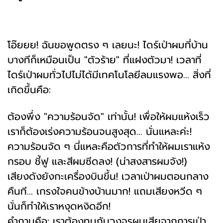
โอ๊ยยย! ฉันขอพูดตรง ๆ เลยนะ! ไดร์เป่าผมที่บ้าน
บางทีก็เหมือนเป็น "ตัวร้าย" ที่แฝงตัวมา! เวลาที่
ไดร์เป่าผมทั่วไปไม่ได้มีเทคโนโลยีลมแรงพอ... สิ่งที่
เกิดขึ้นคือ:
ต้องพึ่ง "ความร้อนจัด" เท่านั้น! เพื่อให้ผมแห้งเร็ว
เราก็ต้องเร่งความร้อนจนสูงสุด... นั่นแหละค่ะ!
ความร้อนจัด ๆ นี่แหละคือตัวการที่ทำให้ผมเราแห้ง
กรอบ ชี้ฟู และสีผมซีดลง! (น่าสงสารผมจัง!)
เสียงดังยังกะเครื่องบินขึ้น! เวลาเป่าผมตอนกลาง
คืนที... เกรงใจคนข้างบ้านมาก! แถมเสียงหวีด ๆ
นั่นก็ทำให้เราหงุดหงิดอีก!
คำถามคือ: เราต้องทนกับวงจรผมเสียจากการเป่า