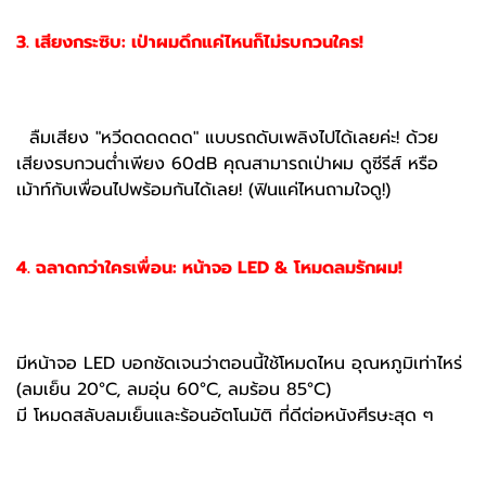
3. เสียงกระซิบ: เป่าผมดึกแค่ไหนก็ไม่รบกวนใคร!
ลืมเสียง "หวีดดดดดด" แบบรถดับเพลิงไปได้เลยค่ะ! ด้วย
เสียงรบกวนต่ำเพียง 60dB คุณสามารถเป่าผม ดูซีรีส์ หรือ
เม้าท์กับเพื่อนไปพร้อมกันได้เลย! (ฟินแค่ไหนถามใจดู!)
4. ฉลาดกว่าใครเพื่อน: หน้าจอ LED & โหมดลมรักผม!
มีหน้าจอ LED บอกชัดเจนว่าตอนนี้ใช้โหมดไหน อุณหภูมิเท่าไหร่
(ลมเย็น 20°C, ลมอุ่น 60°C, ลมร้อน 85°C)
มี โหมดสลับลมเย็นและร้อนอัตโนมัติ ที่ดีต่อหนังศีรษะสุด ๆ