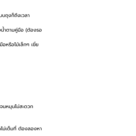
บบถุงก็ถึงเวลา
น้ำตามคู่มือ (ต้องรอ
อหรือไม้เล็กๆ เขี่ย
ู่จนหมุนไม่สะดวก
ไม่เต็มที่ ต้องลองหา