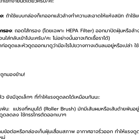
แก้ไขก็ง่ายนิดเดียวครับ/ค่ะ:
ง:
ถ้าใช้แบบกล่องก็เทออกแล้วล้างทำความสะอาดให้แห้งสนิท ถ้าใช้แ
้กรอง
: ถอดไส้กรอง (โดยเฉพาะ HEPA Filter) ออกมาปัดฝุ่นหรือล้าง
ใส่กลับเข้าไปนะครับ/คะ ไม่อย่างนั้นอาจเกิดเชื้อราได้)
ท่อดูดและหัวดูดออกมาดูว่ามีอะไรไปขวางทางเดินลมอยู่หรือเปล่า ใช้มื
ี่ถูกมองข้าม!
 ยังมีจุดเล็กๆ ที่ทำให้แรงดูดลดได้เหมือนกันนะ:
ัน: ‍️ แปรงที่หมุนได้ (Roller Brush) มักมีเส้นผมหรือเส้นด้ายพันอย
รดูดลดลง ใช้กรรไกรตัดออกเบาๆ
ามข้อต่อหรือกล่องเก็บฝุ่นเสื่อมสภาพ อากาศอาจรั่วออก ทำให้แรงดูด
หม่