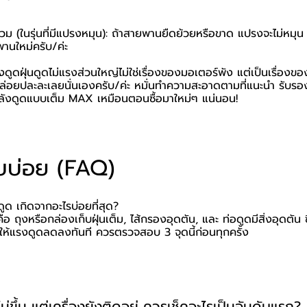
ม (ในรุ่นที่มีแปรงหมุน): ถ้าสายพานยืดย้วยหรือขาด แปรงจะไม่หมุน 
พานใหม่ครับ/ค่ะ
งดูดฝุ่นดูดไม่แรงส่วนใหญ่ไม่ใช่เรื่องของมอเตอร์พัง แต่เป็นเรื่องข
่อยปละละเลยนั่นเองครับ/ค่ะ หมั่นทำความสะอาดตามที่แนะนำ รับรองว่
ังดูดแบบเต็ม MAX เหมือนตอนซื้อมาใหม่ๆ แน่นอน!
บบ่อย (FAQ)
งดูด เกิดจากอะไรบ่อยที่สุด?
คือ ถุงหรือกล่องเก็บฝุ่นเต็ม, ไส้กรองอุดตัน, และ ท่อดูดมีสิ่งอุดตัน
ให้แรงดูดลดลงทันที ควรตรวจสอบ 3 จุดนี้ก่อนทุกครั้ง
ไม่ขึ้น แต่เครื่องยังติดอยู่ ควรเช็คอะไรเป็นอันดับแรก?