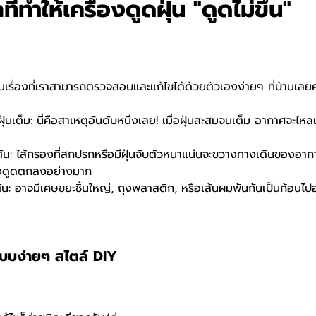
ี่ทำให้เครื่องดูดฝุ่น "ดูดไม่ขึ้น"
นเรื่องที่เราสามารถตรวจสอบและแก้ไขได้ด้วยตัวเองง่ายๆ ที่บ้านเลยคร
ฝุ่นเต็ม: นี่คือสาเหตุอันดับหนึ่งเลย! เมื่อฝุ่นสะสมจนเต็ม อากาศจะไห
ดตัน: ไส้กรองที่สกปรกหรือมีฝุ่นจับตัวหนาแน่นจะขวางทางเดินของอากา
รงดูดตกลงอย่างมาก
ัน: อาจมีเศษขยะชิ้นใหญ่, ถุงพลาสติก, หรือเส้นผมพันกันเป็นก้อนไปอ
าแบบง่ายๆ สไตล์ DIY