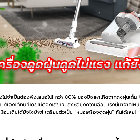
่แรงไม่จำเป็นต้องพังเสมอไป! กว่า 80% ของปัญหาเกิดจากถุงฝุ่นเต็ม 
ถแก้เองได้ทันทีโดยไม่ต้องเสียเงินส่งซ่อมงความอ่อนแรงนี้มาจากไห
มือนเดิมได้ยังไงบ้าง! เตรียมตัวเป็น "หมอเครื่องดูดฝุ่น" กันได้เลย!