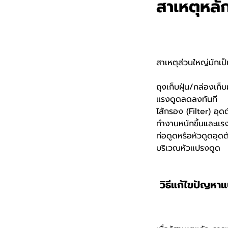
สาเหตุหลักท
สาเหตุส่วนใหญ่มักเป็
ถุงเก็บฝุ่น/กล่องเก็บ
แรงดูดลดลงทันที
ไส้กรอง (Filter) อุ
ทำงานหนักขึ้นและแ
ท่อดูดหรือหัวดูดอุดต
บริเวณหัวแปรงดูด
️ วิธีแก้ไขปัญห