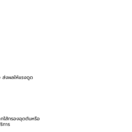
ลง ส่งผลให้แรงดูด
จากไส้กรองอุดตันหรือ
ริการ