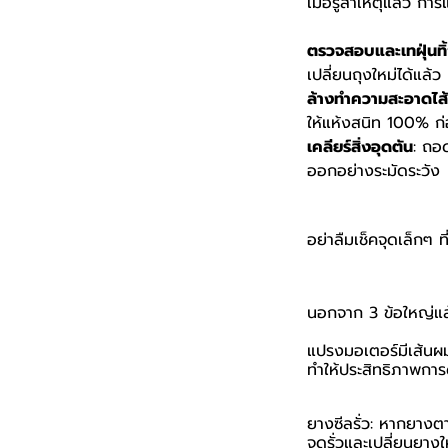
เมื่อรู้สาเหตุแล้ว การ
ตรวจสอบและเทฝุ่นทิ้
เปลี่ยนถุงใหม่ได้แล้ว
ล้างทำความสะอาดไส
ให้แห้งสนิท 100% ก่อน
เคลียร์สิ่งอุดตัน
: ถอด
ออกอย่างระมัดระวัง
อย่าลืมเช็คจุดเล็กๆ ท
นอกจาก 3 ข้อใหญ่แล้ว
แปรงมอเตอร์มีเส้นผมพ
ทำให้ประสิทธิภาพกา
ยางซีลรั่ว: หากยางต
จุดรั่วและเปลี่ยนยางใ