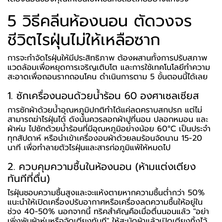
5 วิธีคลีนห้องนอน ตัดวงจร
ชีวิตไรฝุ่นไม่ให้เหลือซาก
การจะกำจัดไรฝุ่นให้มีประสิทธิภาพ ต้องผสานทั้งการปรับสภาพ
แวดล้อมเพื่อหยุดการเจริญเติบโต และการใช้เทคโนโลยีทำความ
สะอาดเพื่อถอนรากถอนโคน ดำเนินการตาม 5 ขั้นตอนนี้ได้เลย
1. ซักเครื่องนอนด้วยน้ำร้อน 60 องศาเซลเซียส
การซักผ้าด้วยน้ำอุณหภูมิปกติทำได้แค่ลดคราบสกปรก แต่ไม่
สามารถฆ่าไรฝุ่นได้ ดังนั้นควรลอกผ้าปูที่นอน ปลอกหมอน และ
ผ้าห่ม ไปซักด้วยน้ำร้อนที่มีอุณหภูมิอย่างน้อย 60°C เป็นประจำ
ทุกสัปดาห์ หรือนำเข้าเครื่องอบผ้าด้วยลมร้อนจัดนาน 15-20
นาที เพื่อทำลายตัวไรฝุ่นและสารก่อภูมิแพ้ให้หมดไป
2. ควบคุมความชื้นในห้องนอน (ห้ามแต่งเตียง
ทันทีที่ตื่น)
ไรฝุ่นชอบความชื้นสูงและจะแห้งตายหากความชื้นต่ำกว่า 50%
แนะนำให้เปิดเครื่องปรับอากาศหรือเครื่องลดความชื้นให้อยู่ใน
ช่วง 40-50% นอกจากนี้ ทริคสำคัญคือเมื่อตื่นนอนแล้ว "อย่า
เพิ่งพับผ้าห่มหรือจัดเตียงทันที" ให้สะบัดผ้าแล้วเปิดเตียงทิ้งไว้