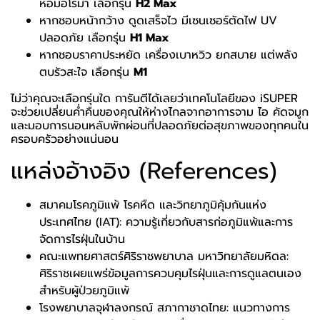
หอมอโรม่า เลือกรุ่น
H2 Max
หากชอบหน้ากว้าง ดูดเสร็จไว มีเซนเซอร์ตัดไฟ UV
ปลอดภัย เลือกรุ่น
H1 Max
หากชอบราคาประหยัด เครื่องเบาหวิว ยกสบาย แต่พลัง
ตบรัวสะใจ เลือกรุ่น
M1
ไม่ว่าคุณจะเลือกรุ่นใด การันตีได้เลยว่าเทคโนโลยีของ iSUPER
จะช่วยเปลี่ยนค่ำคืนของคุณให้ห่างไกลจากอาการจาม ไอ คัดจมูก
และมอบการนอนหลับพักผ่อนที่ปลอดภัยต่อสุขภาพของทุกคนใน
ครอบครัวอย่างแน่นอน
แหล่งอ้างอิง (References)
สมาคมโรคภูมิแพ้ โรคหืด และวิทยาภูมิคุ้มกันแห่ง
ประเทศไทย (IAT):
ความรู้เกี่ยวกับสารก่อภูมิแพ้และการ
จัดการไรฝุ่นในบ้าน
คณะแพทยศาสตร์ศิริราชพยาบาล มหาวิทยาลัยมหิดล:
ศิริราชเผยแพร่ข้อมูลการควบคุมไรฝุ่นและการดูแลตนเอง
สำหรับผู้ป่วยภูมิแพ้
โรงพยาบาลจุฬาลงกรณ์ สภากาชาดไทย:
แนวทางการ