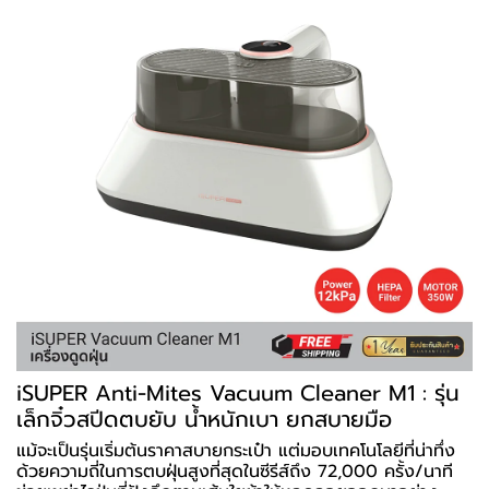
iSUPER Anti-Mites Vacuum Cleaner M1 : รุ่น
เล็กจิ๋วสปีดตบยับ น้ำหนักเบา ยกสบายมือ
แม้จะเป็นรุ่นเริ่มต้นราคาสบายกระเป๋า แต่มอบเทคโนโลยีที่น่าทึ่ง
ด้วยความถี่ในการตบฝุ่นสูงที่สุดในซีรีส์ถึง 72,000 ครั้ง/นาที