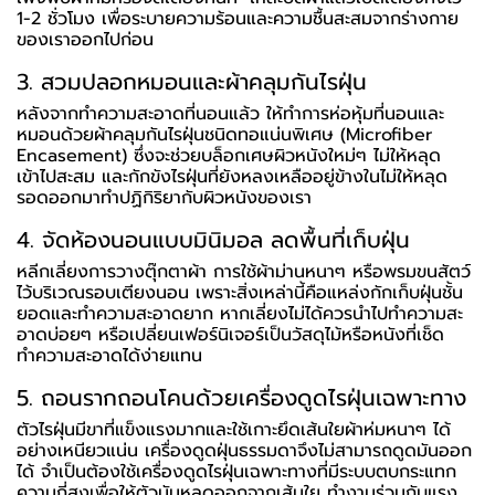
1-2 ชั่วโมง เพื่อระบายความร้อนและความชื้นสะสมจากร่างกาย
ของเราออกไปก่อน
3. สวมปลอกหมอนและผ้าคลุมกันไรฝุ่น
หลังจากทำความสะอาดที่นอนแล้ว ให้ทำการห่อหุ้มที่นอนและ
หมอนด้วยผ้าคลุมกันไรฝุ่นชนิดทอแน่นพิเศษ (Microfiber
Encasement) ซึ่งจะช่วยบล็อกเศษผิวหนังใหม่ๆ ไม่ให้หลุด
เข้าไปสะสม และกักขังไรฝุ่นที่ยังหลงเหลืออยู่ข้างในไม่ให้หลุด
รอดออกมาทำปฏิกิริยากับผิวหนังของเรา
4. จัดห้องนอนแบบมินิมอล ลดพื้นที่เก็บฝุ่น
หลีกเลี่ยงการวางตุ๊กตาผ้า การใช้ผ้าม่านหนาๆ หรือพรมขนสัตว์
ไว้บริเวณรอบเตียงนอน เพราะสิ่งเหล่านี้คือแหล่งกักเก็บฝุ่นชั้น
ยอดและทำความสะอาดยาก หากเลี่ยงไม่ได้ควรนำไปทำความสะ
อาดบ่อยๆ หรือเปลี่ยนเฟอร์นิเจอร์เป็นวัสดุไม้หรือหนังที่เช็ด
ทำความสะอาดได้ง่ายแทน
5. ถอนรากถอนโคนด้วยเครื่องดูดไรฝุ่นเฉพาะทาง
ตัวไรฝุ่นมีขาที่แข็งแรงมากและใช้เกาะยึดเส้นใยผ้าห่มหนาๆ ได้
อย่างเหนียวแน่น เครื่องดูดฝุ่นธรรมดาจึงไม่สามารถดูดมันออก
ได้ จำเป็นต้องใช้เครื่องดูดไรฝุ่นเฉพาะทางที่มีระบบตบกระแทก
ความถี่สูงเพื่อให้ตัวมันหลุดออกจากเส้นใย ทำงานร่วมกับแรง