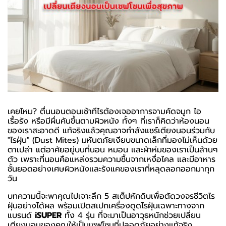
เคยไหม? ตื่นนอนตอนเช้าทีไรต้องเจออาการจามคัดจมูก ไอ
เรื้อรัง หรือมีผื่นคันขึ้นตามผิวหนัง ทั้งๆ ที่เราก็คิดว่าห้องนอน
ของเราสะอาดดี แท้จริงแล้วคุณอาจกำลังแชร์เตียงนอนร่วมกับ
"ไรฝุ่น" (Dust Mites) มหันตภัยเงียบขนาดเล็กที่มองไม่เห็นด้วย
ตาเปล่า แต่อาศัยอยู่บนที่นอน หมอน และผ้าห่มของเราเป็นล้านๆ
ตัว เพราะที่นอนคือแหล่งรวมความชื้นจากเหงื่อไคล และมีอาหาร
ชั้นยอดอย่างเศษผิวหนังและรังแคของเราที่หลุดลอกออกมาทุก
วัน
บทความนี้จะพาคุณไปเจาะลึก 5 สเต็ปหักดิบเพื่อตัดวงจรชีวิตไร
ฝุ่นอย่างได้ผล พร้อมเปิดสเปกเครื่องดูดไรฝุ่นเฉพาะทางจาก
แบรนด์
iSUPER
ทั้ง 4 รุ่น ที่จะมาเป็นอาวุธหนักช่วยเปลี่ยน
เตียงนอนของคุณให้เป็นเซฟโซนที่ปลอดภัยอย่างแท้จริง