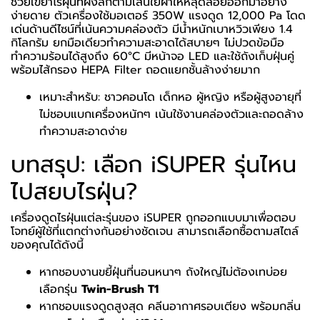
ช่วยเขย่าไรฝุ่นที่ฝังลึกตามเส้นใยผ้าให้หลุดลอยออกมาอย่าง
ง่ายดาย ตัวเครื่องใช้มอเตอร์ 350W แรงดูด 12,000 Pa โดด
เด่นด้านดีไซน์ที่เน้นความคล่องตัว มีน้ำหนักเบาหวิวเพียง 1.4
กิโลกรัม ยกมือเดียวทำความสะอาดได้สบายๆ ไม่ปวดข้อมือ
ทำความร้อนได้สูงถึง 60°C มีหน้าจอ LED และใช้ถังเก็บฝุ่นคู่
พร้อมไส้กรอง HEPA Filter ถอดแยกชั้นล้างง่ายมาก
เหมาะสำหรับ: ชาวคอนโด เด็กหอ ผู้หญิง หรือผู้สูงอายุที่
ไม่ชอบแบกเครื่องหนักๆ เน้นใช้งานคล่องตัวและถอดล้าง
ทำความสะอาดง่าย
บทสรุป: เลือก iSUPER รุ่นไหน
ไปสยบไรฝุ่น?
เครื่องดูดไรฝุ่นแต่ละรุ่นของ iSUPER ถูกออกแบบมาเพื่อตอบ
โจทย์ผู้ใช้ที่แตกต่างกันอย่างชัดเจน สามารถเลือกซื้อตามสไตล์
ของคุณได้ดังนี้
หากชอบงานขยี้ฝุ่นที่นอนหนาๆ ถังใหญ่ไม่ต้องเทบ่อย
เลือกรุ่น
Twin-Brush T1
หากชอบแรงดูดสูงสุด คลีนอากาศรอบเตียง พร้อมกลิ่น