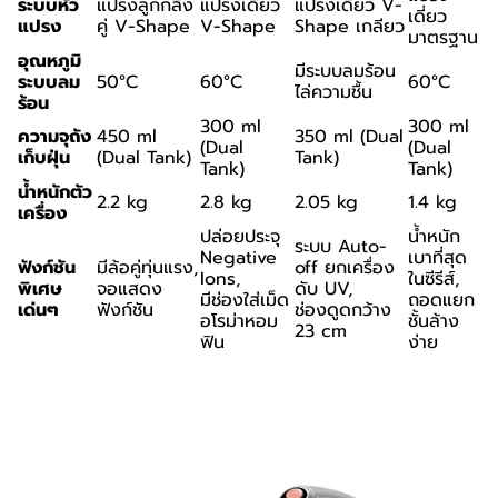
ระบบหัว
แปรงลูกกลิ้ง
แปรงเดี่ยว
แปรงเดี่ยว V-
เดี่ยว
แปรง
คู่ V-Shape
V-Shape
Shape เกลียว
มาตรฐาน
อุณหภูมิ
มีระบบลมร้อน
ระบบลม
50°C
60°C
60°C
ไล่ความชื้น
ร้อน
300 ml
300 ml
ความจุถัง
450 ml
350 ml (Dual
(Dual
(Dual
เก็บฝุ่น
(Dual Tank)
Tank)
Tank)
Tank)
น้ำหนักตัว
2.2 kg
2.8 kg
2.05 kg
1.4 kg
เครื่อง
ปล่อยประจุ
น้ำหนัก
ระบบ Auto-
Negative
เบาที่สุด
ฟังก์ชัน
มีล้อคู่ทุ่นแรง,
off ยกเครื่อง
Ions,
ในซีรีส์,
พิเศษ
จอแสดง
ดับ UV,
มีช่องใส่เม็ด
ถอดแยก
เด่นๆ
ฟังก์ชัน
ช่องดูดกว้าง
อโรม่าหอม
ชั้นล้าง
23 cm
ฟิน
ง่าย