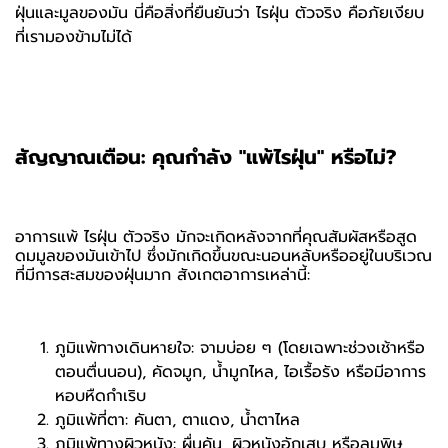
ฝุ่นและมูลของมัน นี่คือสิ่งที่ยืนยันว่า ไรฝุ่น ตัวจริง คือภัยเงียบ
ที่เรามองข้ามไม่ได้
สัญญาณเตือน: คุณกำลัง "แพ้ไรฝุ่น" หรือไม่?
อาการแพ้ ไรฝุ่น ตัวจริง มักจะเกิดหลังจากที่คุณสัมผัสหรือสูด
ดมมูลของมันเข้าไป ซึ่งมักเกิดขึ้นขณะนอนหลับหรืออยู่ในบริเวณ
ที่มีการสะสมของฝุ่นมาก สังเกตอาการเหล่านี้:
ภูมิแพ้ทางเดินหายใจ: จามบ่อย ๆ (โดยเฉพาะช่วงเช้าหรือ
ตอนตื่นนอน), คัดจมูก, น้ำมูกไหล, ไอเรื้อรัง หรือมีอาการ
หอบหืดกำเริบ
ภูมิแพ้ที่ตา: คันตา, ตาแดง, น้ำตาไหล
ภูมิแพ้ทางผิวหนัง: ผื่นคัน, ผิวหนังอักเสบ หรือลมพิษ