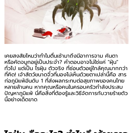
เคยสงสัยไหมว่าทำไมตื่นเช้ามาถึงมีอาการจาม คันตา
หรือคัดจมูกอยู่เป็นประจำ? คำตอบอาจไม่ใช่แค่ "ฝุ่น"
ทั่วไป แต่เป็น ไรฝุ่น ตัวจริง ที่ซ่อนตัวอยู่ใกล้คุณมากกว่า
ที่คิด! เจ้าสัตว์ขนาดจิ๋วที่มองไม่เห็นด้วยตาเปล่านี้คือ สาร
ก่อภูมิแพ้อันดับ 1 ที่ส่งผลกระทบต่อสุขภาพของคนไทย
หลายล้านคน หากคุณหรือคนในครอบครัวกำลังประสบ
ปัญหาภูมิแพ้ นี่คือสิ่งที่ต้องรู้และวิธีจัดการกับวายร้ายตัว
นี้อย่างเด็ดขาด