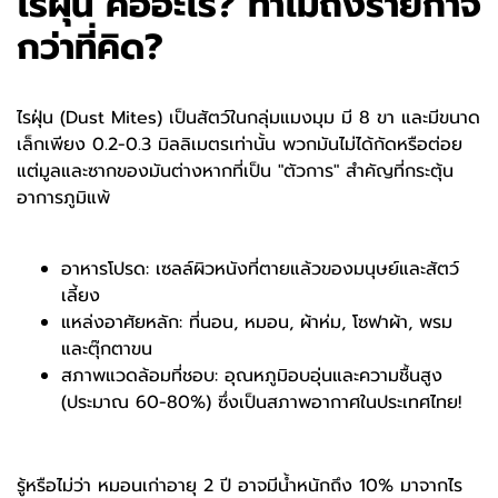
ไรฝุ่น คืออะไร? ทำไมถึงร้ายกาจ
กว่าที่คิด?
ไรฝุ่น (Dust Mites) เป็นสัตว์ในกลุ่มแมงมุม มี 8 ขา และมีขนาด
เล็กเพียง 0.2-0.3 มิลลิเมตรเท่านั้น พวกมันไม่ได้กัดหรือต่อย
แต่มูลและซากของมันต่างหากที่เป็น "ตัวการ" สำคัญที่กระตุ้น
อาการภูมิแพ้
อาหารโปรด: เซลล์ผิวหนังที่ตายแล้วของมนุษย์และสัตว์
เลี้ยง
แหล่งอาศัยหลัก: ที่นอน, หมอน, ผ้าห่ม, โซฟาผ้า, พรม
และตุ๊กตาขน
สภาพแวดล้อมที่ชอบ: อุณหภูมิอบอุ่นและความชื้นสูง
(ประมาณ 60-80%) ซึ่งเป็นสภาพอากาศในประเทศไทย!
รู้หรือไม่ว่า หมอนเก่าอายุ 2 ปี อาจมีน้ำหนักถึง 10% มาจากไร