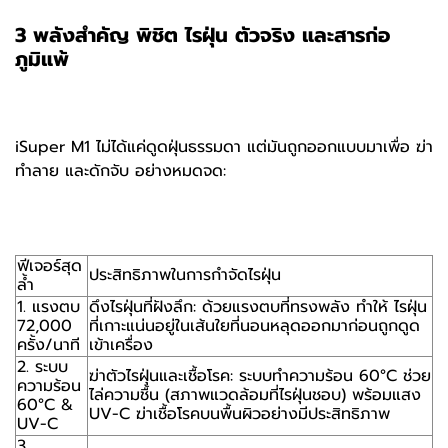
3 พลังสำคัญ พิชิต ไรฝุ่น ตัวจริง และสารก่อ
ภูมิแพ้
iSuper M1 ไม่ได้แค่ดูดฝุ่นธรรมดา แต่มันถูกออกแบบมาเพื่อ ฆ่า
ทำลาย และดักจับ อย่างหมดจด:
ฟีเจอร์สุด
ประสิทธิภาพในการกำจัดไรฝุ่น
ล้ำ
1. แรงตบ
ดึงไรฝุ่นที่ฝังลึก: ด้วยแรงตบที่ทรงพลัง ทำให้ ไรฝุ่น
72,000
ที่เกาะแน่นอยู่ในเส้นใยที่นอนหลุดออกมาก่อนถูกดูด
ครั้ง/นาที
เข้าเครื่อง
2. ระบบ
ฆ่าตัวไรฝุ่นและเชื้อโรค: ระบบทำความร้อน 60°C ช่วย
ความร้อน
ไล่ความชื้น (สภาพแวดล้อมที่ไรฝุ่นชอบ) พร้อมแสง
60°C &
UV-C ฆ่าเชื้อโรคบนพื้นผิวอย่างมีประสิทธิภาพ
UV-C
3.