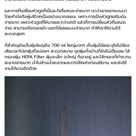
และการที่เปลี่ยนหัวดูดก็เป็นอะไรที่แสนจะง่ายมาก เราว่าเขาออกแบบมา
โดยคำนึงถึงผู้บริโภคเป็นอย่างมากเลยนะ เพราะการเป็นหัวดูดเสริมมัน
ง่ายมาก เพราะหัวดูดที่ให้มาเยอะกว่าปกติ แล้วก็การเปลี่ยนหัวที่แสนจะ
ง่าย สามารถดึงถอดเข้า-ออกได้เลยแบบง่ายมาก ทำให้เราใช้งานได้
สะดวกสุดๆ
ที่สำคัญถังเก็บฝุ่นใหญ่ถึง 700 ml ใหญ่มากๆ เก็บฝุ่นได้เยอะจุใจไม่ต้อง
เสียเวลาไปเทฝุ่นทิ้งบ่อยๆ สะดวกสบาย ดูดฝุ่นทั้งบ้านก็ยังไม่เต็มเลย ไส้
กรองฝุ่น HEPA Filter ฝุ่นจะเล็ก จะใหญ่ ก็เอาอยู่ และไส้กรองก็ทำความ
สะอาดง่ายมาก นำไปล้างน้ำสะอาดและตากให้แห้งก่อนใช้งาน และยังใช้
งานได้นานอีกด้วย