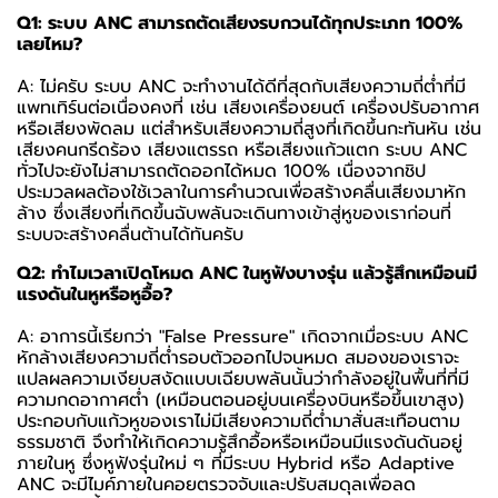
Q1: ระบบ ANC สามารถตัดเสียงรบกวนได้ทุกประเภท 100%
เลยไหม?
A: ไม่ครับ ระบบ ANC จะทำงานได้ดีที่สุดกับเสียงความถี่ต่ำที่มี
แพทเทิร์นต่อเนื่องคงที่ เช่น เสียงเครื่องยนต์ เครื่องปรับอากาศ
หรือเสียงพัดลม แต่สำหรับเสียงความถี่สูงที่เกิดขึ้นกะทันหัน เช่น
เสียงคนกรีดร้อง เสียงแตรรถ หรือเสียงแก้วแตก ระบบ ANC
ทั่วไปจะยังไม่สามารถตัดออกได้หมด 100% เนื่องจากชิป
ประมวลผลต้องใช้เวลาในการคำนวณเพื่อสร้างคลื่นเสียงมาหัก
ล้าง ซึ่งเสียงที่เกิดขึ้นฉับพลันจะเดินทางเข้าสู่หูของเราก่อนที่
ระบบจะสร้างคลื่นต้านได้ทันครับ
Q2: ทำไมเวลาเปิดโหมด ANC ในหูฟังบางรุ่น แล้วรู้สึกเหมือนมี
แรงดันในหูหรือหูอื้อ?
A: อาการนี้เรียกว่า "False Pressure" เกิดจากเมื่อระบบ ANC
หักล้างเสียงความถี่ต่ำรอบตัวออกไปจนหมด สมองของเราจะ
แปลผลความเงียบสงัดแบบเฉียบพลันนั้นว่ากำลังอยู่ในพื้นที่ที่มี
ความกดอากาศต่ำ (เหมือนตอนอยู่บนเครื่องบินหรือขึ้นเขาสูง)
ประกอบกับแก้วหูของเราไม่มีเสียงความถี่ต่ำมาสั่นสะเทือนตาม
ธรรมชาติ จึงทำให้เกิดความรู้สึกอื้อหรือเหมือนมีแรงดันดันอยู่
ภายในหู ซึ่งหูฟังรุ่นใหม่ ๆ ที่มีระบบ Hybrid หรือ Adaptive
ANC จะมีไมค์ภายในคอยตรวจจับและปรับสมดุลเพื่อลด