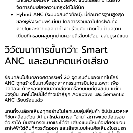
แก้ไขความผิดพลาดของเสียงได้แบบเรียลไทม์ แต่อาจ
จัดการกับเสียงความถี่สูงได้ไม่ดีนัก
Hybrid ANC (ระบบผสมตัวท็อป): นี่คือมาตรฐานสูงสุด
ของหูฟังระดับพรีเมียม โดยการรวมเอาไมโครโฟนทั้ง
ภายในและภายนอกมาทำงานร่วมกัน เกิดเป็นม่านความ
เงียบที่ครอบคลุมทุกย่านความถี่เสียงได้อย่างสมบูรณ์แบบ
วิวัฒนาการขั้นกว่า: Smart
ANC และอนาคตแห่งเสียง
ย้อนกลับไปในกลางศตวรรษที่ 20 จุดเริ่มต้นของเทคโนโลยี
ANC ถูกสร้างขึ้นมาเพื่ออุตสาหกรรมการบินโดยเฉพาะ เพื่อ
ปกป้องแก้วหูของนักบินจากเสียงเครื่องยนต์ที่ดังสนั่น แต่ใน
ปัจจุบัน เทคโนโลยีนี้ได้ก้าวเข้าสู่ยุค Adaptive และ Semantic
ANC เรียบร้อยแล้ว
แทนที่จะบล็อกเสียงทุกอย่างในโลกแบบสุ่มสี่สุ่มห้า ชิปประมวลผล
ที่ขับเคลื่อนด้วย AI ยุคใหม่สามารถ "อ่าน" สภาพแวดล้อมรอบ
ตัวเราได้ มันสามารถแยกแยะได้ว่า เสียงแบบไหนคือเสียงขบวน
รถไฟฟ้าใต้ดินที่ควรตัดออก และเสียงแบบไหนคือเสียงไซเรนรถ