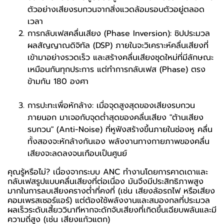
ตัวอย่างเสียงรบกวนจากสิ่งแวดล้อมรอบตัวอยู่ตลอด
เวลา
การกลับเฟสคลื่นเสียง (Phase Inversion): ชิปประมวล
ผลสัญญาณดิจิทัล (DSP) ภายในจะวิเคราะห์คลื่นเสียงที่
เข้ามาอย่างรวดเร็ว และสร้างคลื่นเสียงชุดใหม่ที่มีลักษณะ
เหมือนกันทุกประการ แต่ทำการกลับเฟส (Phase) ตรง
ข้ามกัน 180 องศา
การปะทะเพื่อหักล้าง: เมื่อจุดสูงสุดของเสียงรบกวน
ภายนอก มาเจอกับจุดต่ำสุดของคลื่นเสียง "ต้านเสียง
รบกวน" (Anti-Noise) ที่หูฟังสร้างขึ้นภายในช่องหู คลื่น
ทั้งสองจะหักล้างกันเอง พลังงานทางกายภาพของคลื่น
เสียงจะลดลงจนเกือบเป็นศูนย์
คุณรู้หรือไม่? เนื่องจากระบบ ANC ทำงานโดยการคาดเดาและ
กลับเฟสรูปแบบคลื่นเสียงที่ต่อเนื่อง มันจึงมีประสิทธิภาพสูง
มากในการลบเสียงครางต่ำที่คงที่ (เช่น เสียงล้อรถไฟ หรือเสียง
คอมเพรสเซอร์แอร์) แต่ต้องใช้พลังงานและสมองกลที่ประมวล
ผลเร็วระดับเสี้ยววินาทีหากจะดักจับเสียงที่เกิดขึ้นเฉียบพลันและมี
ความถี่สูง (เช่น เสียงแก้วแตก)