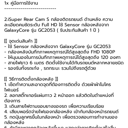
1x คู่มือการใช้งาน
--------------------------
2.iSuper Rear Cam S กล้องติดรถยนต์ ด้านหลัง ความ
ละเอียดคมชัดระดับ Full HD ใช้ Sensor กล้องหลังจาก
GalaxyCore รุ่น GC2053 ( รับประกันสินค้า 1 ปี )
[[ จุดเด่นสินค้า ]]
- ใช้ Sensor กล้องหลังจาก GalaxyCore รุ่น GC2053
- กล้องหลังบันทึกภาพเหตุการณ์ได้สูงสุดถึง FHD 1080P
- ให้มุมมองในการบันทึกภาพเหตุการณ์ได้สูงสุดถึง 120 องศา
- สายไฟยาว 6 เมตร ติดตั้งใช้งานได้กับรถยนต์หลากหลายชนิด
- รองรับทั้งรถเก๋ง , รถกระบะ รวมไปถึงรถตู้ด้วย
[[ วิธีการติดตั้งกล้องหลัง ]]
1. เช็ดทำความสะอาดจุดที่ต้องการติดตั้ง ด้วยผ้าผ้าไมโคร
ไฟเบอร์
2. ลอกสติ๊กเกอร์แผ่นกาว 2 หน้าออก แล้วติดในตำแหน่งที่
ต้องการ
3. เดินสายไฟตามขอบยางของรถ เพื่อความเรียบร้อย
4. เสียบพอร์ตจ่ายไฟของกล้องหลัง เข้ากับกล้องหน้ารถยนต์
5. กดปุ่มลูกศรขึ้นในกล้องหน้า เพื่อตรวจสอบการทำงานของ
กล้องหลัง
6. ถ้ามีภาพจากกล้องหลังขึ้นมา แสดงว่าการติดตั้งเสร็จสิ้น