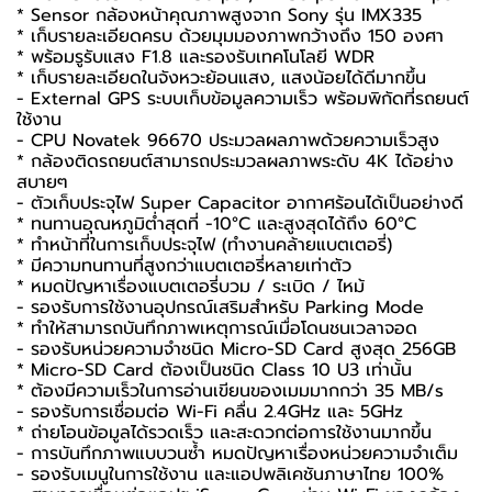
* Sensor กล้องหน้าคุณภาพสูงจาก Sony รุ่น IMX335
* เก็บรายละเอียดครบ ด้วยมุมมองภาพกว้างถึง 150 องศา
* พร้อมรูรับแสง F1.8 และรองรับเทคโนโลยี WDR
* เก็บรายละเอียดในจังหวะย้อนแสง, แสงน้อยได้ดีมากขึ้น
- External GPS ระบบเก็บข้อมูลความเร็ว พร้อมพิกัดที่รถยนต์
ใช้งาน
- CPU Novatek 96670 ประมวลผลภาพด้วยความเร็วสูง
*
กล้องติดรถยนต์
สามารถประมวลผลภาพระดับ 4K ได้อย่าง
สบายๆ
- ตัวเก็บประจุไฟ Super Capacitor อากาศร้อนได้เป็นอย่างดี
* ทนทานอุณหภูมิต่ำสุดที่ -10°C และสูงสุดได้ถึง 60°C
* ทำหน้าที่ในการเก็บประจุไฟ (ทำงานคล้ายแบตเตอรี่)
* มีความทนทานที่สูงกว่าแบตเตอรี่หลายเท่าตัว
* หมดปัญหาเรื่องแบตเตอรี่บวม / ระเบิด / ไหม้
- รองรับการใช้งานอุปกรณ์เสริมสำหรับ Parking Mode
* ทำให้สามารถบันทึกภาพเหตุการณ์เมื่อโดนชนเวลาจอด
- รองรับหน่วยความจำชนิด Micro-SD Card สูงสุด 256GB
* Micro-SD Card ต้องเป็นชนิด Class 10 U3 เท่านั้น
* ต้องมีความเร็วในการอ่านเขียนของเมมมากกว่า 35 MB/s
- รองรับการเชื่อมต่อ Wi-Fi คลื่น 2.4GHz และ 5GHz
* ถ่ายโอนข้อมูลได้รวดเร็ว และสะดวกต่อการใช้งานมากขึ้น
- การบันทึกภาพแบบวนซ้ำ หมดปัญหาเรื่องหน่วยความจำเต็ม
- รองรับเมนูในการใช้งาน และแอปพลิเคชันภาษาไทย 100%