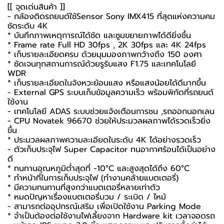
[[ จุดเด่นสินค้า ]]
-
กล้องติดรถยนต์
ใช้Sensor Sony IMX415 ที่สุดแห่งความคม
ชัดระดับ 4K
* บันทึกภาพเหตุการณ์ได้ชัด และซูมขยายภาพได้ดียิ่งชึ้น
* Frame rate Full HD 30fps , 2K 30fps และ 4K 24fps
* เก็บรายละเอียดครบ ด้วยมุมมองภาพกว้างถึง 150 องศา
* ชัดเจนทุกสถานการณ์ด้วยรูรับแสง F1.75 และเทคโนโลยี
WDR
* เก็บรายละเอียดในจังหวะย้อนแสง หรือแสงน้อยได้ดีมากขึ้น
- External GPS ระบบเก็บข้อมูลความเร็ว พร้อมพิกัดที่รถยนต์
ใช้งาน
- เทคโนโลยี ADAS ระบบช่วยแจ้งเตือนการชน ,รถออกนอกเลน
- CPU Novatek 96670 ช่วยให้ประมวลผลภาพได้รวดเร็วยิ่ง
ขึ้น
* ประมวลผลภาพความละเอียดในระดับ 4K ได้อย่างรวดเร็ว
- ตัวเก็บประจุไฟ Super Capacitor ทนอากาศร้อนได้เป็นอย่าง
ดี
* ทนทานอุณหภูมิต่ำสุดที่ -10°C และสูงสุดได้ถึง 60°C
* ทำหน้าที่ในการเก็บประจุไฟ (ทำงานคล้ายแบตเตอรี่)
* มีความทนทานที่สูงกว่าแบตเตอรี่หลายเท่าตัว
* หมดปัญหาเรื่องแบตเตอรี่บวม / ระเบิด / ไหม้
- สามารถต่ออุปกรณ์เสริม เพื่อเปิดใช้งาน Parking Mode
* จำเป็นต้องต่อใช้งานไฟเลี้ยงจาก Hardware kit เวลาจอดรถ