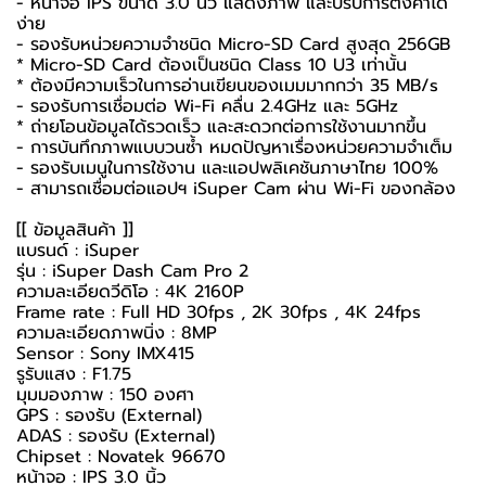
- หน้าจอ IPS ขนาด 3.0 นิ้ว แสดงภาพ และปรับการตั้งค่าได้
ง่าย
- รองรับหน่วยความจำชนิด Micro-SD Card สูงสุด 256GB
* Micro-SD Card ต้องเป็นชนิด Class 10 U3 เท่านั้น
* ต้องมีความเร็วในการอ่านเขียนของเมมมากกว่า 35 MB/s
- รองรับการเชื่อมต่อ Wi-Fi คลื่น 2.4GHz และ 5GHz
* ถ่ายโอนข้อมูลได้รวดเร็ว และสะดวกต่อการใช้งานมากขึ้น
- การบันทึกภาพแบบวนซ้ำ หมดปัญหาเรื่องหน่วยความจำเต็ม
- รองรับเมนูในการใช้งาน และแอปพลิเคชันภาษาไทย 100%
- สามารถเชื่อมต่อแอปฯ iSuper Cam ผ่าน Wi-Fi ของกล้อง
[[ ข้อมูลสินค้า ]]
แบรนด์ : iSuper
รุ่น : iSuper Dash Cam Pro 2
ความละเอียดวีดิโอ : 4K 2160P
Frame rate : Full HD 30fps , 2K 30fps , 4K 24fps
ความละเอียดภาพนิ่ง : 8MP
Sensor : Sony IMX415
รูรับแสง : F1.75
มุมมองภาพ : 150 องศา
GPS : รองรับ (External)
ADAS : รองรับ (External)
Chipset : Novatek 96670
หน้าจอ : IPS 3.0 นิ้ว