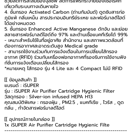
ช่วยลดการสะสมของจุลชีพ ลดการแพร่กระจายของเชื้อโรคที่
เกี่ยวกับระบบทางเดินหายใจ
4. ชั้นกรอง Activated Carbon (ถ่านกัมมันต์) ดูดซับสารก่อ
ภูมิแพ้ กลิ่นเหม็น สารประกอบอินทรีย์ระเหย และฟอร์มาลดีไฮด์
ได้อย่างหมดจด
5. ชั้นกรอง Enhanced Active Manganese ดักจับ และย่อย
สลายสารฟอร์มาลดีไฮด์ถึง 97% และต้านเชื้อแบคทีเรียได้ 99%
- เหมาะสำหรับใช้ในที่อยู่อาศัย สำนักงาน และสภาพแวดล้อมที่
ต้องการอากาศสะอาดระดับสูง Medical grade
- สามารถใช้งานร่วมกับการแจ้งเตือนในการเปลี่ยนไส้กรอง
อากาศ (RFID) ร่วมกับเครื่องฟอกอากาศที่รองรับการใช้งานฟัง
ก์ชั่นการแจ้งเตือนเปลี่ยนไส้กรอง
*หมายเหตุ ไส้กรอง รุ่น 4 Lite และ 4 Compact ไม่มี RFID
[[ ข้อมูลสินค้า ]]
แบรนด์ : iSUPER
รุ่น : iSUPER Air Purifier Cartridge Hygienic Filter
วัสดุกรอง : Silver-ion infused HEPA H13
คุณสมบัติพิเศษ : กรองฝุ่น , PM2.5 , แบคทีเรีย , ไวรัส , ดูด
กลิ่น , กำจัดสารฟอร์มาลดีไฮด์
[[ อุปกรณ์ภายในกล่อง ]]
1x iSUPER Air Purifier Cartridge Hygienic Filte
-----------------------------------------------------------