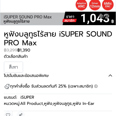
1/3
หูฟังบลูทูธไร้สาย iSUPER SOUND
PRO Max
฿3,299
฿1,390
ตัวเลือกสินค้า
สีเทา
โปรโมชันและข้อเสนอพิเศษ
ทุกคำสั่งซื้อ รับส่วนลดทันที 25% (เฉพาะสมาชิก)
แบรนด์:
iSUPER
หมวดหมู่:
All Product
,
หูฟัง
,
หูฟังบลูทูธ
,
หูฟัง In-Ear