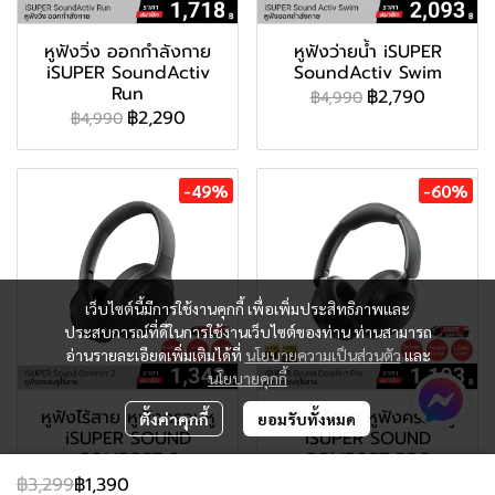
หูฟังวิ่ง ออกกำลังกาย
หูฟังว่ายน้ำ iSUPER
iSUPER SoundActiv
SoundActiv Swim
Run
฿2,790
฿4,990
฿2,290
฿4,990
-49%
-60%
เว็บไซต์นี้มีการใช้งานคุกกี้ เพื่อเพิ่มประสิทธิภาพและ
ประสบการณ์ที่ดีในการใช้งานเว็บไซต์ของท่าน ท่านสามารถ
อ่านรายละเอียดเพิ่มเติมได้ที่
นโยบายความเป็นส่วนตัว
และ
นโยบายคุกกี้
หูฟังไร้สาย หูฟังครอบหู
หูฟังไร้สาย หูฟังครอบหู
ตั้งค่าคุกกี้
ยอมรับทั้งหมด
iSUPER SOUND
iSUPER SOUND
COMFORT 2
COMFORT PRO
฿1,790
฿1,590
฿3,299
฿1,390
฿3,490
฿3,999