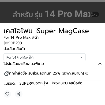
1/1
เคสไอโฟน iSuper MagCase
For 14 Pro Max สีดำ
฿899
฿299
ตัวเลือกสินค้า
For 14 Pro Max สีดำ
โปรโมชันและข้อเสนอพิเศษ
ทุกคำสั่งซื้อ รับส่วนลดทันที 25% (เฉพาะสมาชิก)
หมวดหมู่:
All Product
,
เคสมือถือ
แบรนด์:
iSUPER
แชร์