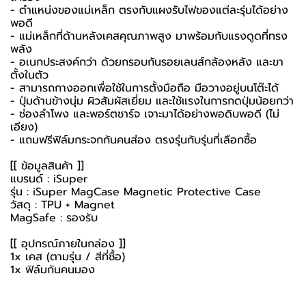
- ตำแหน่งของแม่เหล็ก ตรงกับแผงรับไฟของแต่ละรุ่นได้อย่าง
พอดี
- แม่เหล็กที่ด้านหลังเคสคุณภาพสูง มาพร้อมกับแรงดูดที่ทรง
พลัง
- อเนกประสงค์กว่า ด้วยกรอบกันรอยเลนส์กล้องหลัง และขา
ตั้งในตัว
- สามารถกางออกเพื่อใช้ในการตั้งมือถือ มือวางอยู่บนโต๊ะได้
- ปุ่มด้านข้างนุ่ม ผิวสัมผัสเยี่ยม และใช้แรงในการกดปุ่มน้อยกว่า
- ช่องลำโพง และพอร์ตชาร์จ เจาะมาได้อย่างพอดิบพอดี (ไม่
เอียง)
- แถมฟรีฟิล์มกระจกกันคนส่อง ตรงรุ่นกับรุ่นที่เลือกซื้อ
[[ ข้อมูลสินค้า ]]
แบรนด์ : iSuper
รุ่น : iSuper MagCase Magnetic Protective Case
วัสดุ : TPU + Magnet
MagSafe : รองรับ
[[ อุปกรณ์ภายในกล่อง ]]
1x เคส (ตามรุ่น / สีที่ซื้อ)
1x ฟิล์มกันคนมอง