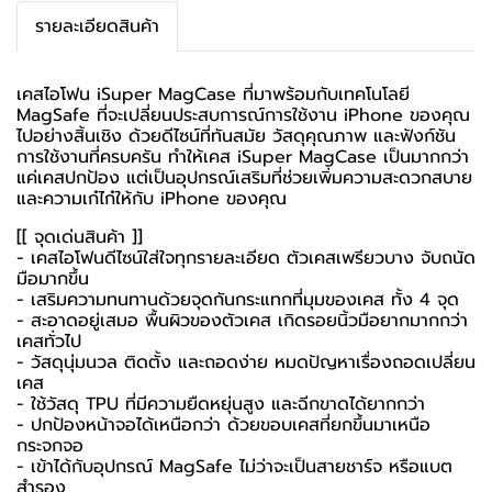
รายละเอียดสินค้า
เคสไอโฟน iSuper MagCase ที่มาพร้อมกับเทคโนโลยี
MagSafe ที่จะเปลี่ยนประสบการณ์การใช้งาน iPhone ของคุณ
ไปอย่างสิ้นเชิง ด้วยดีไซน์ที่ทันสมัย วัสดุคุณภาพ และฟังก์ชัน
การใช้งานที่ครบครัน ทำให้เคส iSuper MagCase เป็นมากกว่า
แค่เคสปกป้อง แต่เป็นอุปกรณ์เสริมที่ช่วยเพิ่มความสะดวกสบาย
และความเก๋ไก๋ให้กับ iPhone ของคุณ
[[ จุดเด่นสินค้า ]]
-
เคสไอโฟน
ดีไซน์ใส่ใจทุกรายละเอียด ตัวเคสเพรียวบาง จับถนัด
มือมากขึ้น
- เสริมความทนทานด้วยจุดกันกระแทกที่มุมของเคส ทั้ง 4 จุด
- สะอาดอยู่เสมอ พื้นผิวของตัวเคส เกิดรอยนิ้วมือยากมากกว่า
เคสทั่วไป
- วัสดุนุ่มนวล ติดตั้ง และถอดง่าย หมดปัญหาเรื่องถอดเปลี่ยน
เคส
- ใช้วัสดุ TPU ที่มีความยืดหยุ่นสูง และฉีกขาดได้ยากกว่า
- ปกป้องหน้าจอได้เหนือกว่า ด้วยขอบเคสที่ยกขึ้นมาเหนือ
กระจกจอ
- เข้าได้กับอุปกรณ์ MagSafe ไม่ว่าจะเป็นสายชาร์จ หรือแบต
สำรอง