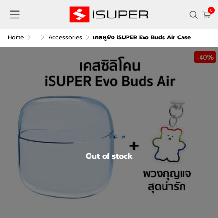
0
Home
...
Accessories
เคสหูฟัง iSUPER Evo Buds Air Case
-40%
Out of stock