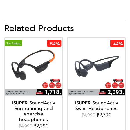
Related Products
-54%
-44%
New Arrival
iSUPER SoundActiv
iSUPER SoundActiv
Run running and
Swim Headphones
exercise
฿2,790
฿4,990
headphones
฿2,290
฿4,990