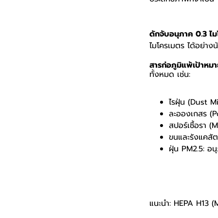
ดักจับอนุภาค 0.3 ไ
ไมโครเมตร ได้อย่าง
สารก่อภูมิแพ้เป้าหม
ทั้งหมด เช่น:
ไรฝุ่น (Dust M
ละอองเกสร (Po
สปอร์เชื้อรา (
ขนและรังแคสัตว
ฝุ่น PM2.5: อน
แนะนำ: HEPA H13 (