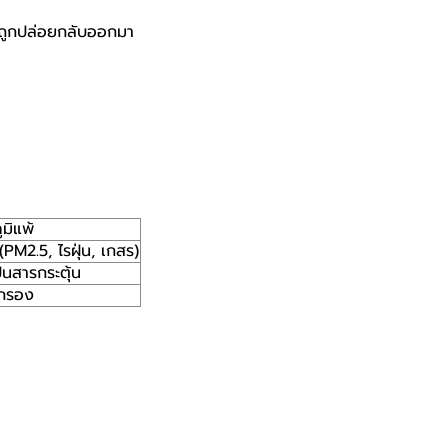
อาจถูกปล่อยกลับออกมา
มิแพ้
(PM2.5, ไรฝุ่น, เกสร)
็นสารกระตุ้น
นกรอง