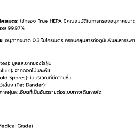
มโครเมตร
: ไส้กรอง True HEPA มีคุณสมบัติในการกรองอนุภาคขนาด
น้อย 99.97%
าย
: อนุภาคขนาด 0.3 ไมโครเมตร ครอบคลุมสารก่อภูมิแพ้และสารระคาย
ites): มูลและซากของไรฝุ่น
llen): จากดอกไม้และพืช
Mold Spores): ในบริเวณที่มีความชื้น
์เลี้ยง (Pet Dander):
ุภาคฝุ่นละเอียดที่เป็นอันตรายต่อระบบทางเดินหายใจ
Medical Grade)