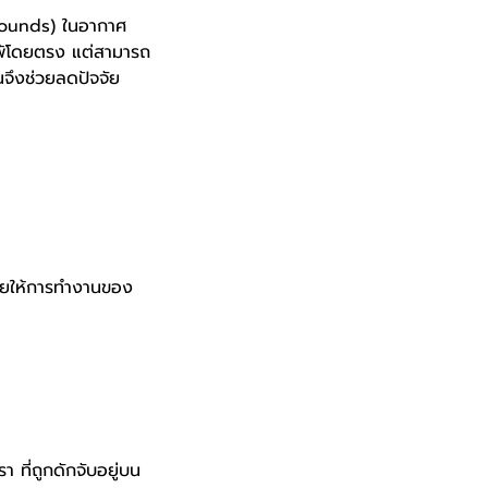
mpounds) ในอากาศ
ูมิแพ้โดยตรง แต่สามารถ
อนจึงช่วยลดปัจจัย
่วยให้การทำงานของ
า ที่ถูกดักจับอยู่บน