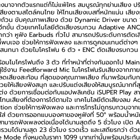
ลงมาจากตัวแรกแต่ก็ไม่แพ้ใคร สมบูรณ์ทุกย่านเสียง ปรั
เสียงตามสไตล์คนไทย ให้โทนเสียงเบสที่หนักแน่น เสี
บถ้วน ขับคุณภาพเสียง ด้วย Dynamic Driver ขนาด 1
ปอีกขั้น ด้วยเทคโนโลยีตัดเสียงรบกวน Adaptive A
ากกว่า หูฟัง Earbuds ทั่วไป สามารถปรับระดับการตัดเ
่พบเจอ ช่วยให้การฟังเพลง และการดูคอนเทนต์ต่างๆ 
ารสนทนา ด้วยไมโครโฟน 6 ตัว + ENC ตัดเสียงรบกวน
พร้อมไมโครโฟนถึง 3 ตัว ที่ทำหน้าที่ต่างกันออกไป Ma
ผู้ใช้งาน Feedforward Mic ไมโครโฟนรับเสียงจาก
ดเสียงสะท้อน ที่สุดของคุณภาพเสียง ที่มาพร้อมกับก
ยให้เสียงฟังสนุก และปรับแต่งเสียงให้สมบูรณ์มากที่สุ
ต่ง ด้วยการเชื่อมต่อกับแอปพลิเคชัน iSUPER Play สา
บโทนเสียงที่ต้องการได้ตามใจ เทคโนโลยีตัดเสียงลม 
tion ช่วยให้การฟังเพลง และการโทรไม่ถูกรบกวนจากเ
่ ด้วยการออกแบบองศาของหูฟังที่ 50° พร้อมน้ำหนัก
งสามารถฟังเพลงต่อเนื่องได้นานสุดถึง 5 ชั่วโมง เปิด 
านรวมได้นานสุด 23 ชั่วโมง รวดเร็ว และเสถียรกว่า ด้
 Mode ทั้งหมดในราคา 1099 บาทเท่านั้นพร้อมประกัน 