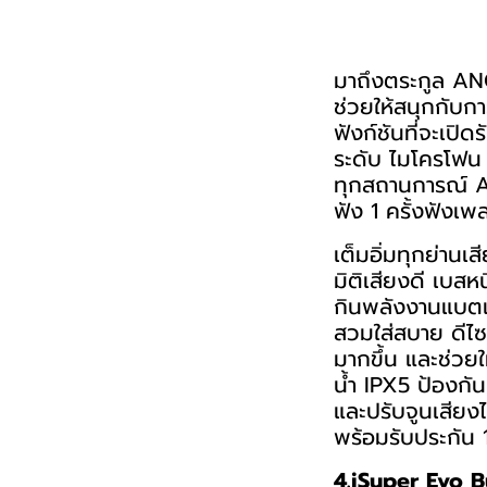
มาถึงตระกูล ANC
ช่วยให้สนุกกับ
ฟังก์ชันที่จะเปิด
ระดับ ไมโครโฟน
ทุกสถานการณ์ AN
ฟัง 1 ครั้งฟังเพ
เต็มอิ่มทุกย่าน
มิติเสียงดี เบสห
กินพลังงานแบตเ
สวมใส่สบาย ดีไซน
มากขึ้น และช่วย
น้ำ IPX5 ป้องกัน
และปรับจูนเสียง
พร้อมรับประกัน 
4.iSuper Evo 