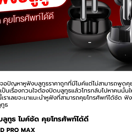
ปัญหาหูฟังบลูทูธราคาถูกที่มีไมค์แต่ไม่สามารถพูดคุย
เป็นเรื่องกวนใจต้องปิดบลูทูธแล้วโทรกลับไปหาคนนั้นให
ี้เราเลยจะมาแนะนำหูฟังที่สามารถคุยโทรศัพท์ได้ชัด ฟั
ูทูธ
ลูทูธ ไมค์ชัด คุยโทรศัพท์ได้ดี
UND PRO MAX