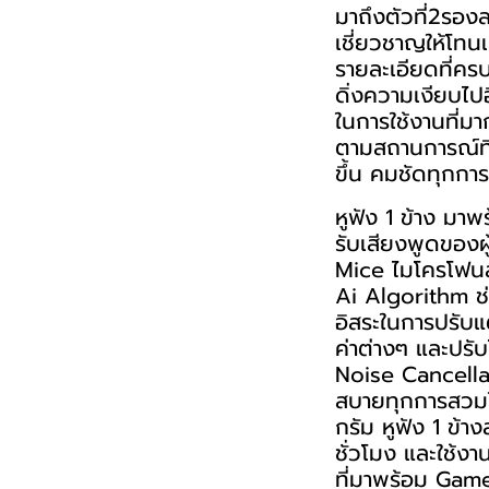
มาถึงตัวที่2รอง
เชี่ยวชาญให้โทน
รายละเอียดที่คร
ดิ่งความเงียบไ
ในการใช้งานที่ม
ตามสถานการณ์ที
ขึ้น คมชัดทุกก
หูฟัง 1 ข้าง มา
รับเสียงพูดของ
Mice ไมโครโฟนล
Ai Algorithm ช่ว
อิสระในการปรับแ
ค่าต่างๆ และปรั
Noise Cancella
สบายทุกการสวมใส
กรัม หูฟัง 1 ข้า
ชั่วโมง และใช้ง
ที่มาพร้อม Game