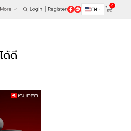
0
More
Login
Register
EN
ด้ดี