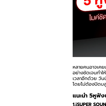
หลายคนอาจเคยเจอ
อย่างชัดเจนทำให้
เวลาอีกด้วย วันน
โดยไม่ต้องปิดบล
แนะนำ 5หูฟังบ
1.iSUPER SO