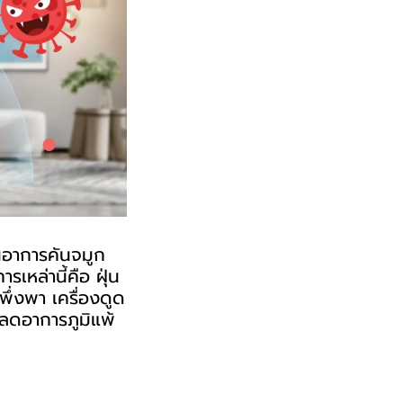
นอาการคันจมูก
เหล่านี้คือ ฝุ่น
าพึ่งพา
เครื่องดูด
ยลดอาการภูมิแพ้