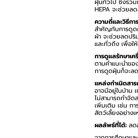
ฝุ่นทั่วไป ซึ่งร
HEPA จะช่วยลดสา
ความถี่และวิธีการ
สำคัญกับการดูดฝ
ผ้า จะช่วยลดปริม
และทั่วถึง เพื่อใ
การดูแลรักษาเครื
ตามคำแนะนำของผ
การดูดฝุ่นก็จะล
แหล่งกำเนิดสารก่
อาจมีอยู่ในบ้าน 
ไม่สามารถกำจัดสา
เพิ่มเติม เช่น 
สัตว์เลี้ยงอย่าง
ผลลัพธ์ที่ได้:
ลดอา
จากการศึกษาและป