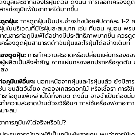
วมถึงมูลและซากของไรฝุ่นด้วย ดังนั้น การเลือกเครื่องดูด
รก่อภูมิแพ้ในอากาศได้มากขึ้น
ดูดฝุ่น:
การดูดฝุ่นเป็นประจำอย่างน้อยสัปดาห์ละ 1-2 ค
ุ่นในบริเวณที่มีไรฝุ่นสะสมมาก เช่น ที่นอน หมอน พรม
าณสารก่อภูมิแพ้ได้อย่างมีประสิทธิภาพมากขึ้น ควรดูด
ห้เครื่องดูดฝุ่นสามารถดักจับฝุ่นและไรฝุ่นได้อย่างเต็มที่
่องดูดฝุ่น:
การทำความสะอาดหรือเปลี่ยนแผ่นกรองของเค
ู้ผลิตเป็นสิ่งสำคัญ หากแผ่นกรองสกปรกหรืออุดตัน 
ดลง
อภูมิแพ้อื่นๆ:
นอกเหนือจากฝุ่นและไรฝุ่นแล้ว ยังมีสารก่
เช่น ขนสัตว์เลี้ยง ละอองเกสรดอกไม้ หรือเชื้อรา การใช้เ
รก่อภูมิแพ้เหล่านี้ได้ทั้งหมด ดังนั้น อาจจำเป็นต้องมี
การทำความสะอาดบ้านด้วยวิธีอื่นๆ การใช้เครื่องฟอกอาก
เหมาะสม
การภูมิแพ้ได้จริงหรือไม่?
ระสบการณ์ของผู้ที่เป็นภูมิแพ้หลายคน พบว่าการใช้เครื