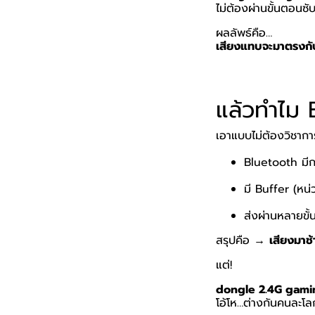
ไม่ต้องผ่านขั้นตอนซ
ผลลัพธ์คือ…
เสียงแทบจะมาตรงกั
แล้วทำไม 
เอาแบบไม่ต้องวิชากา
Bluetooth มีก
มี Buffer (หน่
ส่งผ่านหลายขั
สรุปคือ →
เสียงมา
แต่!
dongle 2.4G gami
โอ้โห…ต่างกันคนละโ