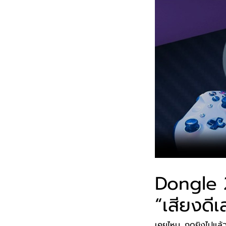
Dongle 
“เสียงดีเ
เคยไหม…กดยิงไปแล้