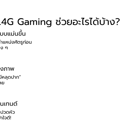
4G Gaming ช่วยอะไรได้บ้าง?
บบแม่นขึ้น
ตำแหน่งศัตรูก่อน
ริง ๆ
ตรงภาพ
ย์หลุดปาก”
เลย
อนเทนต์
่ปวดหัว
ใจดี!