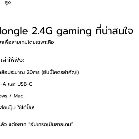
สูง
dongle 2.4G gaming ที่น่าสนใจ
มาเพื่อสายเกมโดยเฉพาะคือ
ล่าให้ฟัง:
ลือประมาณ 20ms (อันนี้โคตรสำคัญ!)
SB-A และ USB-C
dows / Mac
ยบปุ๊บ ใช้ได้ปั๊บ!
ยู่แล้ว แต่อยาก “อัปเกรดเป็นสายเกม”