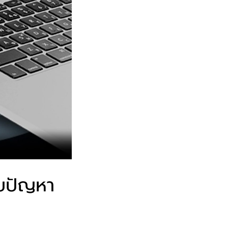
บปัญหา