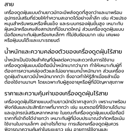
สาย
เครื่องดูดฝุ่นแบบด้ามยาวมักจะมีพลังดูดที่สูงกว่าและมาพร้อม
อุปกรณ์เสริมที่ช่วยให้ทำความสะอาดได้อย่างล้ำลึก เช่น หัวแปรง
หมุนสำหรับพรมหรือพื้นแข็ง และระบบกรองฝุ่นขั้นสูง เหมาะกับ
ฝุ่นหนักหรือเศษสิ่งสกปรกที่มีขนาดใหญ่ ส่วนเครื่องดูดฝุ่นแบบ
มือถือเหมาะกับฝุ่นหรือเศษเล็กๆ ที่ไม่ซับซ้อนมาก เช่น เศษผง
หรือฝุ่นบนโต๊ะและเบาะรถยนต์
น้ำหนักและความคล่องตัวของเครื่องดูดฝุ่นไร้สาย
น้ำหนักเป็นปัจจัยสำคัญที่มีผลต่อความสะดวกในการใช้งาน
เครื่องดูดฝุ่นแบบมือถือมีน้ำหนักเบากว่ามาก ทำให้เหมาะกับผู้ที่
ต้องการความคล่องตัวและไม่อยากแบกน้ำหนักมาก ส่วนเครื่อง
ดูดฝุ่นด้ามยาวมีน้ำหนักมากกว่า ซึ่งอาจทำให้รู้สึกเมื่อยล้าเมื่อ
ต้องใช้งานนานๆ โดยเฉพาะกับผู้สูงอายุหรือผู้ที่มีปัญหาสุขภาพ
ราคาและความคุ้มค่าของเครื่องดูดฝุ่นไร้สาย
เครื่องดูดฝุ่นไร้สายแบบด้ามยาวมักมีราคาสูงกว่า เพราะมาพร้อม
ฟังก์ชันและประสิทธิภาพที่มากกว่า เช่น แบตเตอรี่ที่ใช้งานได้นาน
และอุปกรณ์เสริมหลากหลาย ในขณะที่เครื่องดูดฝุ่นแบบมือถือมี
ราคาที่เข้าถึงได้ง่ายกว่า เหมาะกับผู้ที่มีงบประมาณจำกัดหรือเน้น
ใช้งานในงานเล็กๆ อย่างไรก็ตาม การเลือกเครื่องดูดฝุ่นควร
พิจารณาความคุ้มค่าในระยะยาว เช่น อายุการใช้งานและ