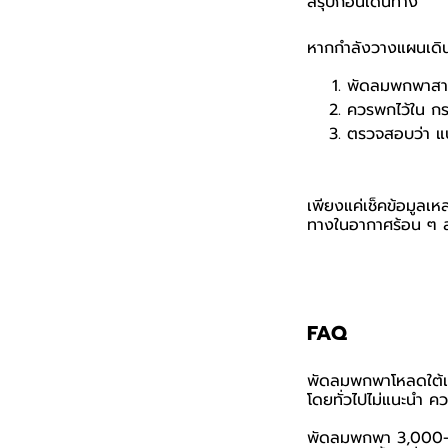
สรุปก่อนเดินทาง
หากกำลังวางแผนเดิน
พัดลมพกพาสามา
ควรพกไว้ใน กระเ
ตรวจสอบว่า แบ
เพียงแค่เช็คข้อมูลเห
ทางในอากาศร้อน ๆ ส
FAQ
พัดลมพกพาโหลดใต้เค
โดยทั่วไปไม่แนะนำ ค
พัดลมพกพา 3,000–4