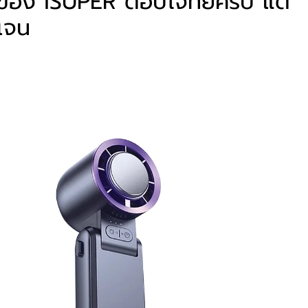
่นของ iSUPER ตอบโจทย์ครบ แต่ “
ดเจน