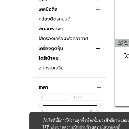
เคสมือถือ
หูฟังบลูทูธ
กล้องติดรถยนต์
หูฟังออกกําลังกาย
หูฟัง In-Ear
พัดลมพกพา
หูฟังครอบหูไร้สาย
หูฟัง Earbuds
ไส้กรองเครื่องฟอกอากาศ
ตัวรับสัญญาณ GameLink
เครื่องดูดฝุ่น
ไ
ไดร์เป่าผม
เครื่องดูดไรฝุ่น
อุปกรณ์เสริม
ราคา
-
฿0
฿1,590
เว็บไซต์นี้มีการใช้งานคุกกี้ เพื่อเพิ่มประสิทธิภาพ
ได้ที่
นโยบายความเป็นส่วนตัว
และ
นโยบายคุกกี้