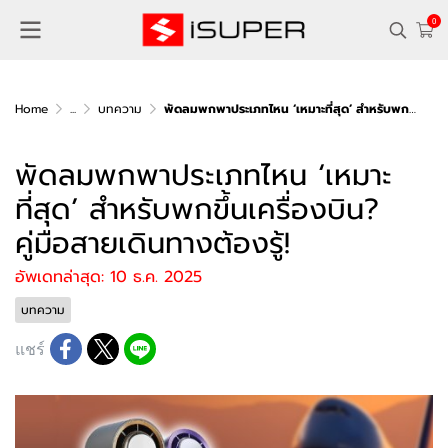
0
Home
...
บทความ
พัดลมพกพาประเภทไหน ‘เหมาะที่สุด’ สำหรับพกขึ้นเครื่องบิน? คู่มือสายเดินทางต้องรู้!
พัดลมพกพาประเภทไหน ‘เหมาะ
ที่สุด’ สำหรับพกขึ้นเครื่องบิน?
คู่มือสายเดินทางต้องรู้!
อัพเดทล่าสุด: 10 ธ.ค. 2025
บทความ
แชร์