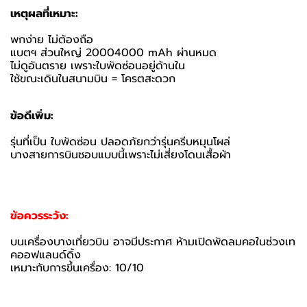
เหตุผลที่เหมาะ:
พกง่าย ไม่ต้องถือ
แบตฯ ส่วนใหญ่ 20004000 mAh ผ่านหมด
ไม่ดูอันตราย เพราะใบพัดซ่อนอยู่ด้านใน
ใช้ขณะเดินในสนามบิน = โครตสะดวก
ข้อดีเพิ่ม:
รุ่นที่เป็น ใบพัดซ่อน ปลอดภัยกว่ารุ่นครีบหมุนโผล่
บางสายการบินชอบแบบนี้เพราะไม่เสี่ยงโดนเสื้อผ้า
ข้อควรระวัง:
บนเครื่องบางเที่ยวบิน อาจมีประกาศ ห้ามเปิดพัดลมคอในช่วงเท
คออฟแลนด์ดิ้ง
เหมาะกับการขึ้นเครื่อง: 10/10