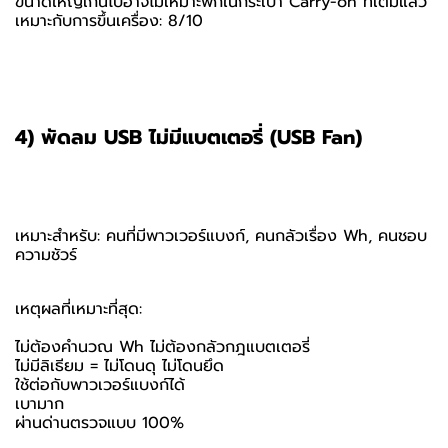
ขนาดใหญ่เกินไปอาจไม่เหมาะพกในกระเป๋า Carry-on ที่เต็มแล้ว
เหมาะกับการขึ้นเครื่อง: 8/10
4) พัดลม USB ไม่มีแบตเตอรี่ (USB Fan)
เหมาะสำหรับ: คนที่มีพาวเวอร์แบงก์, คนกลัวเรื่อง Wh, คนชอบ
ความชัวร์
เหตุผลที่เหมาะที่สุด:
ไม่ต้องคำนวณ Wh ไม่ต้องกลัวกฎแบตเตอรี่
ไม่มีลิเธียม = ไม่โดนดุ ไม่โดนยึด
ใช้ต่อกับพาวเวอร์แบงก์ได้
เบามาก
ผ่านด่านตรวจแบบ 100%