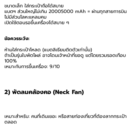
ขนาดเล็ก ใส่กระเป๋าถือได้สบาย
แบตฯ ส่วนใหญ่ไม่เกิน 20005000 mAh = ผ่านทุกสายการบิน
ไม่มีส่วนโลหะแหลมคม
เปิดใช้ตอนรอขึ้นเครื่องได้สบาย ๆ
ข้อควรระวัง:
ห้ามใส่กระเป๋าโหลด (แบตลิเธียมติดตัวเท่านั้น)
ถ้าเป็นรุ่นใบพัดโผล่ อาจโดนเจ้าหน้าที่ขอดู แต่โดยรวมรอดเกือบ
100%
เหมาะกับการขึ้นเครื่อง: 9/10
2) พัดลมคล้องคอ (Neck Fan)
เหมาะสำหรับ: คนที่เดินเยอะ หรือสายท่องเที่ยวที่ต้องลากกระเป๋า
ตลอด