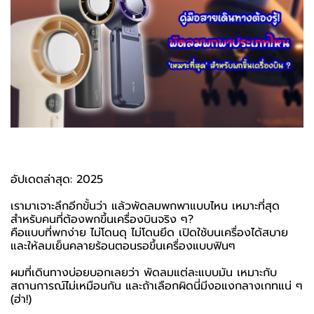
อัปเดตล่าสุด: 2025
เรามาเจาะลึกอีกขั้นว่า แล้วพัดลมพกพาแบบไหน เหมาะที่สุด
สำหรับคนที่ต้องพกขึ้นเครื่องบินจริง ๆ?
คือแบบที่พกง่าย ไม่โดนดุ ไม่โดนยึด เปิดใช้บนเครื่องได้สบาย
และให้ลมเย็นคลายร้อนตอนรอขึ้นเครื่องแบบฟินๆ
ผมที่เดินทางบ่อยบอกเลยว่า พัดลมแต่ละแบบมัน เหมาะกับ
สถานการณ์ไม่เหมือนกัน และถ้าเลือกผิดนี่มีงอแงกลางเกทแน่ ๆ
(ฮ่า!)