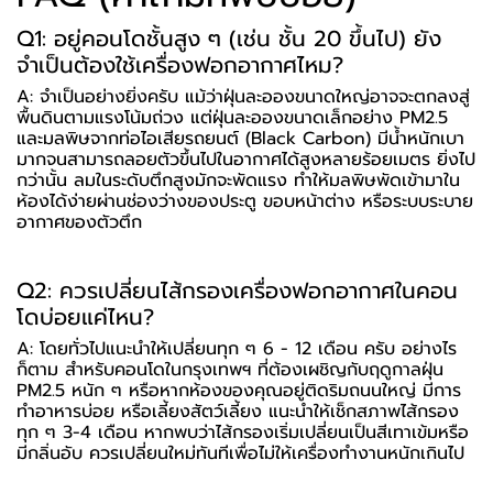
Q1: อยู่คอนโดชั้นสูง ๆ (เช่น ชั้น 20 ขึ้นไป) ยัง
จำเป็นต้องใช้เครื่องฟอกอากาศไหม?
A: จำเป็นอย่างยิ่งครับ แม้ว่าฝุ่นละอองขนาดใหญ่อาจจะตกลงสู่
พื้นดินตามแรงโน้มถ่วง แต่ฝุ่นละอองขนาดเล็กอย่าง PM2.5
และมลพิษจากท่อไอเสียรถยนต์ (Black Carbon) มีน้ำหนักเบา
มากจนสามารถลอยตัวขึ้นไปในอากาศได้สูงหลายร้อยเมตร ยิ่งไป
กว่านั้น ลมในระดับตึกสูงมักจะพัดแรง ทำให้มลพิษพัดเข้ามาใน
ห้องได้ง่ายผ่านช่องว่างของประตู ขอบหน้าต่าง หรือระบบระบาย
อากาศของตัวตึก
Q2: ควรเปลี่ยนไส้กรองเครื่องฟอกอากาศในคอน
โดบ่อยแค่ไหน?
A: โดยทั่วไปแนะนำให้เปลี่ยนทุก ๆ 6 - 12 เดือน ครับ อย่างไร
ก็ตาม สำหรับคอนโดในกรุงเทพฯ ที่ต้องเผชิญกับฤดูกาลฝุ่น
PM2.5 หนัก ๆ หรือหากห้องของคุณอยู่ติดริมถนนใหญ่ มีการ
ทำอาหารบ่อย หรือเลี้ยงสัตว์เลี้ยง แนะนำให้เช็กสภาพไส้กรอง
ทุก ๆ 3-4 เดือน หากพบว่าไส้กรองเริ่มเปลี่ยนเป็นสีเทาเข้มหรือ
มีกลิ่นอับ ควรเปลี่ยนใหม่ทันทีเพื่อไม่ให้เครื่องทำงานหนักเกินไป