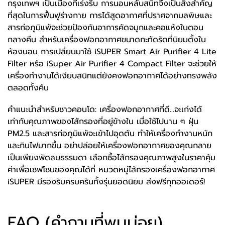
กรุงเทพฯ เป็นเมืองที่เร่งรีบ การนอนหลับสนิทจึงเป็นสิ่งสำคัญ
ที่สุดในการฟื้นฟูร่างกาย การได้สูดอากาศที่ปราศจากมลพิษและ
สารก่อภูมิแพ้จะช่วยป้องกันอาการคัดจมูกและคอแห้งในตอน
กลางคืน สำหรับเครื่องฟอกอากาศขนาดกะทัดรัดที่นิยมตั้งใน
ห้องนอน การเปลี่ยนมาใช้ iSUPER Smart Air Purifier 4 Lite
Filter หรือ iSuper Air Purifier 4 Compact Filter จะช่วยให้
เครื่องทำงานได้เงียบสนิทแต่ยังคงฟอกอากาศได้อย่างทรงพลัง
ตลอดทั้งคืน
คำแนะนำสำหรับชาวคอนโด: เครื่องฟอกอากาศที่ดี...จะเก่งได้
เท่ากับคุณภาพของไส้กรองที่อยู่ข้างใน เมื่อใช้ไปนาน ๆ ฝุ่น
PM2.5 และสารก่อภูมิแพ้จะเข้าไปอุดตัน ทำให้เครื่องทำงานหนัก
และกินไฟมากขึ้น อย่าปล่อยให้เครื่องฟอกอากาศของคุณกลาย
เป็นเพียงพัดลมธรรมดา เลือกซื้อไส้กรองคุณภาพสูงในราคาคุ้ม
ค่าเพื่อเซฟโซนของคุณได้ที่ หมวดหมู่ไส้กรองเครื่องฟอกอากาศ
iSUPER มีรองรับครบครันทั้งรุ่นยอดนิยม ส่งฟรีทุกออเดอร์!
FAQ (คำถามที่พบบ่อย)