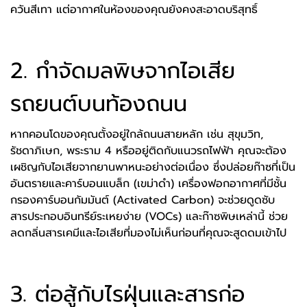
ควันสีเทา แต่อากาศในห้องของคุณยังคงสะอาดบริสุทธิ์
2. กำจัดมลพิษจากไอเสีย
รถยนต์บนท้องถนน
หากคอนโดของคุณตั้งอยู่ใกล้ถนนสายหลัก เช่น สุขุมวิท,
รัชดาภิเษก, พระราม 4 หรืออยู่ติดกับแนวรถไฟฟ้า คุณจะต้อง
เผชิญกับไอเสียจากยานพาหนะอย่างต่อเนื่อง ซึ่งปล่อยก๊าซที่เป็น
อันตรายและคาร์บอนแบล็ก (เขม่าดำ) เครื่องฟอกอากาศที่มีชั้น
กรองคาร์บอนกัมมันต์ (Activated Carbon) จะช่วยดูดซับ
สารประกอบอินทรีย์ระเหยง่าย (VOCs) และก๊าซพิษเหล่านี้ ช่วย
ลดกลิ่นสารเคมีและไอเสียที่มองไม่เห็นก่อนที่คุณจะสูดดมเข้าไป
3. ต่อสู้กับไรฝุ่นและสารก่อ