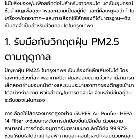
ไม่ใช่สิ่งของฟุ่มเฟือยอีกต่อไปสำหรับชาวคอนโด แต่เป็นอุปกรณ์
ชิ้นสำคัญเพื่อสุขภาพและความเป็นอยู่ที่ดี และนี่คือเหตุผลว่าทำไม
เครื่องฟอกอากาศ—และการเลือกใช้ไส้กรองที่ได้มาตรฐาน—ถึง
เป็นสิ่งจำเป็นสำหรับชีวิตคอนโดในกรุงเทพฯ
1. รับมือกับวิกฤตฝุ่น PM2.5
ตามฤดูกาล
ปัญหาฝุ่น PM2.5 ในกรุงเทพฯ เป็นเรื่องที่หลีกเลี่ยงไม่ได้ โดย
เฉพาะในช่วงที่สภาพอากาศปิด ฝุ่นละอองขนาดจิ๋วเหล่านี้สามารถ
เล็ดลอดผ่านขอบหน้าต่างและระบบระบายอากาศของตึกสูงเข้ามา
ได้อย่างง่ายดาย หัวใจสำคัญในการดักจับฝุ่นจิ๋วเหล่านี้ขึ้นอยู่กับ
ระดับของแผ่นกรอง
การเลือกใช้ไส้กรองเกรดสูงอย่าง iSUPER Air Purifier HEPA
14 Filter จะช่วยยกระดับการปกป้องขึ้นไปอีกขั้น ด้วยความ
สามารถในการดักจับอนุภาคอันตรายขนาดเล็กได้ถึง 99.97%
ช่วยให้มั่นใจได้ว่าแม้ท้องฟ้าภายนอกคอนโดจะปกคลุมด้วยหมอก