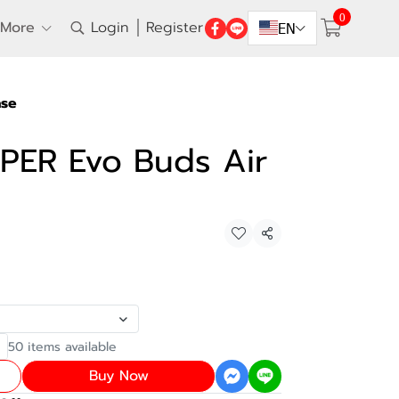
0
More
Login
Register
EN
ase
SUPER Evo Buds Air
Share
50 items available
Buy Now