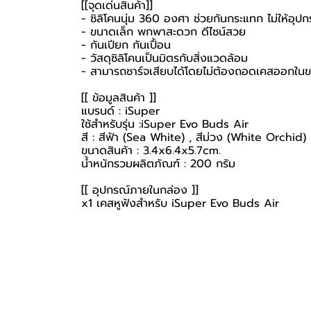
[[จุดเด่นสินค้า]]
- ซิลิโคนนุ่ม 360 องศา ช่วยกันกระแทก ไม่ให้อุป
- ขนาดเล็ก พกพาสะดวก ดีไซน์สวย
- กันเปียก กันเปื้อน
- วัสดุซิลิโคนเป็นมิตรกับสิ่งแวดล้อม
- สามารถชาร์จเสียบได้โดยไม่ต้องถอดเคสออกในขณ
[[ ข้อมูลสินค้า ]]
แบรนด์ : iSuper
ใช้สำหรับรุ่น :iSuper Evo Buds Air
สี : สีฟ้า (Sea White) , สีม่วง (White Orchid)
ขนาดสินค้า : 3.4x6.4x5.7cm.
น้ำหนักรวมผลิตภัณฑ์ : 200 กรัม
[[ อุปกรณ์ภายในกล่อง ]]
x1 เคสหูฟังสำหรับ iSuper Evo Buds Air