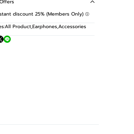
Offers
nstant discount 25% (Members Only)
s:
All Product
,
Earphones
,
Accessories