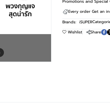
Promotions and Special 
Every order Get an i
Categorie
Brands:
iSUPER
Wishlist
Share
m